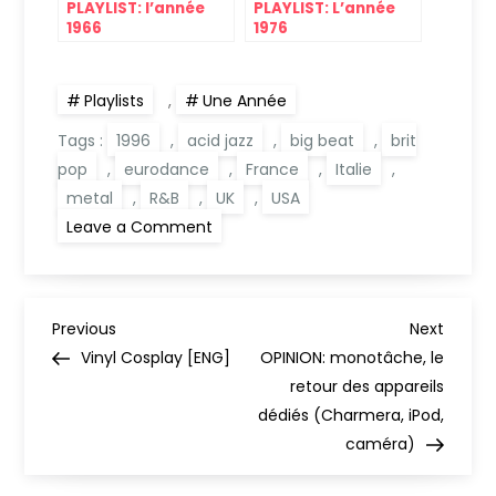
PLAYLIST: l’année
PLAYLIST: L’année
1966
1976
Playlists
,
Une Année
Tags :
1996
,
acid jazz
,
big beat
,
brit
pop
,
eurodance
,
France
,
Italie
,
metal
,
R&B
,
UK
,
USA
on
Leave a Comment
PLAYLIST:
L’année
1996
N
Previous
Next
Previous
Next
Post
Post
Vinyl Cosplay [ENG]
OPINION: monotâche, le
a
retour des appareils
dédiés (Charmera, iPod,
v
caméra)
i