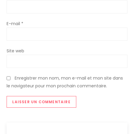
’
a
E-mail
*
r
t
Site web
i
c
Enregistrer mon nom, mon e-mail et mon site dans
le navigateur pour mon prochain commentaire.
l
e
Facebook
X
Instagram