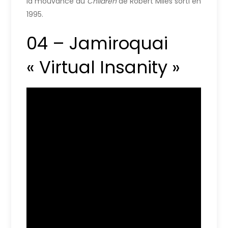
la mouvance du
Children
de Robert Miles sorti en
1995.
04 – Jamiroquai
« Virtual Insanity »