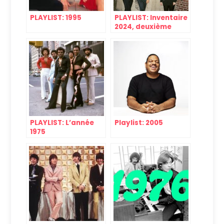
PLAYLIST: 1995
PLAYLIST: Inventaire
2024, deuxième
partie
PLAYLIST: L’année
Playlist: 2005
1975