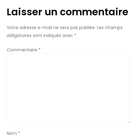
Laisser un commentaire
g
a
Votre adresse e-mail ne sera pas publiée.
Les champs
obligatoires sont indiqués avec
*
t
Commentaire
*
i
o
n
d
e
l
Nom
*