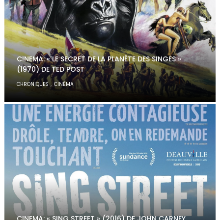
CINEMA: « LE SECRET DE LA PLANÈTE DES SINGES »
(1970) DE TED POST
,
CHRONIQUES
CINÉMA
CINEMA: « SING STREET » (2016) DE JOHN CARNEY