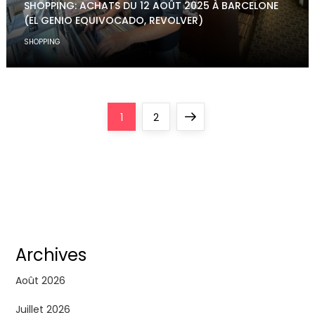
SHOPPING: ACHATS DU 12 AOÛT 2025 À BARCELONE
(EL GENIO EQUIVOCADO, REVOLVER)
SHOPPING
P
Page
Page
Next
1
2
a
page
g
i
n
Archives
a
Août 2026
Juillet 2026