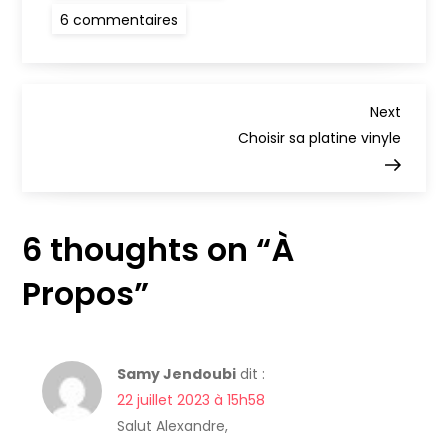
sur
6 commentaires
À
Propos
N
Next
Next
Post
Choisir sa platine vinyle
a
v
6 thoughts on “
À
i
Propos
”
g
a
Samy Jendoubi
dit :
t
22 juillet 2023 à 15h58
Salut Alexandre,