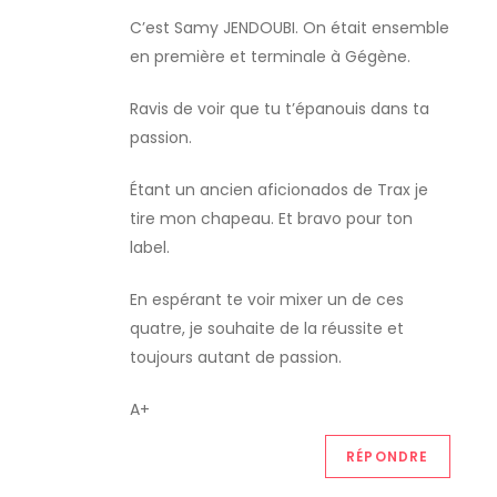
i
C’est Samy JENDOUBI. On était ensemble
o
en première et terminale à Gégène.
n
Ravis de voir que tu t’épanouis dans ta
passion.
d
Étant un ancien aficionados de Trax je
e
tire mon chapeau. Et bravo pour ton
l
label.
’
En espérant te voir mixer un de ces
quatre, je souhaite de la réussite et
a
toujours autant de passion.
r
A+
t
RÉPONDRE