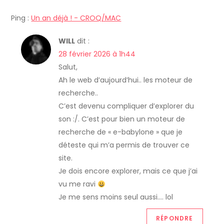
i
Ping :
Un an déjà ! - CROQ/MAC
c
WILL
dit :
l
28 février 2026 à 1h44
Salut,
e
Ah le web d’aujourd’hui.. les moteur de
recherche..
C’est devenu compliquer d’explorer du
son :/. C’est pour bien un moteur de
recherche de « e-babylone » que je
déteste qui m’a permis de trouver ce
site.
Je dois encore explorer, mais ce que j’ai
vu me ravi
Je me sens moins seul aussi…. lol
RÉPONDRE