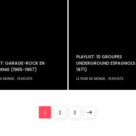
PLAYLIST: 10 GROUPES
ST: GARAGE-ROCK EN
UNDERGROUND ESPAGNOLS 
RNIE (1965-1967)
1971)
,
,
DU MONDE
PLAYLISTS
LE TOUR DU MONDE
PLAYLISTS
Page
Page
Page
Next
1
2
3
page