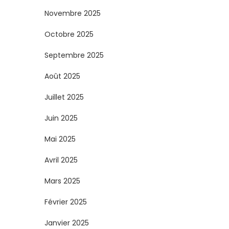
s
Novembre 2025
Octobre 2025
p
Septembre 2025
u
Août 2025
b
Juillet 2025
l
Juin 2025
i
Mai 2025
c
Avril 2025
Mars 2025
a
Février 2025
t
Janvier 2025