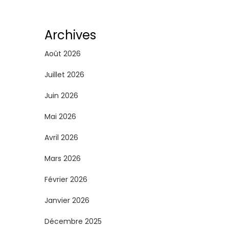
g
i
Archives
n
Août 2026
a
Juillet 2026
Juin 2026
t
Mai 2026
i
Avril 2026
o
Mars 2026
n
Février 2026
d
Janvier 2026
e
Décembre 2025