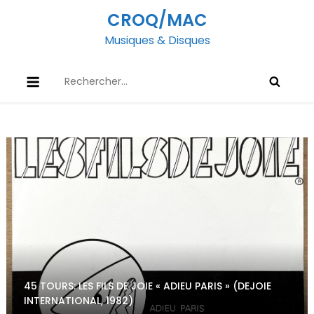
Skip
CROQ/MAC
to
Musiques & Disques
content
Rechercher :
45 TOURS: LES FILS DE JOIE « ADIEU PARIS » (DEJOIE
INTERNATIONAL, 1982)