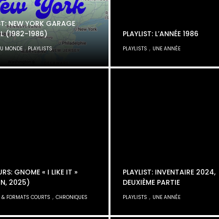
ST: NEW YORK GARAGE
L (1982-1986)
PLAYLIST: L’ANNÉE 1986
,
,
DU MONDE
PLAYLISTS
PLAYLISTS
UNE ANNÉE
RS: GNOME « I LIKE IT »
PLAYLIST: INVENTAIRE 2024,
N, 2025)
DEUXIÈME PARTIE
,
,
 & FORMATS COURTS
CHRONIQUES
PLAYLISTS
UNE ANNÉE