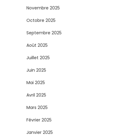
s
Novembre 2025
Octobre 2025
p
Septembre 2025
u
Août 2025
b
Juillet 2025
l
Juin 2025
i
Mai 2025
c
Avril 2025
Mars 2025
a
Février 2025
t
Janvier 2025