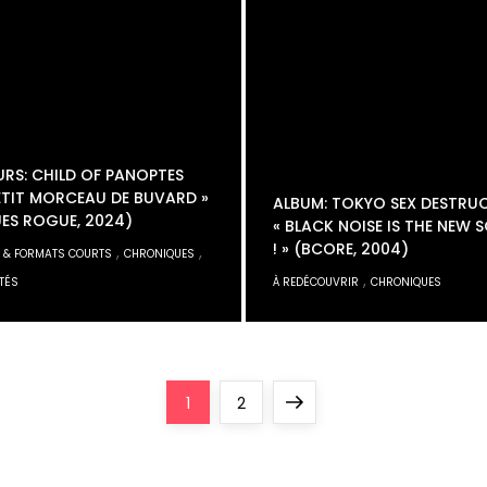
RS: CHILD OF PANOPTES
ETIT MORCEAU DE BUVARD »
ALBUM: TOKYO SEX DESTRU
ES ROGUE, 2024)
« BLACK NOISE IS THE NEW 
! » (BCORE, 2004)
,
,
 & FORMATS COURTS
CHRONIQUES
,
TÉS
À REDÉCOUVRIR
CHRONIQUES
Page
Page
Next
1
2
page