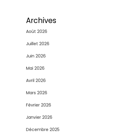
g
i
Archives
n
Août 2026
a
Juillet 2026
Juin 2026
t
Mai 2026
i
Avril 2026
o
Mars 2026
n
Février 2026
d
Janvier 2026
e
Décembre 2025