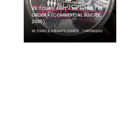
45 TOURS: AMIT « MK ULTRA / RE
ORDER » (COMMERCIAL SUICIDE,
2005)
,
45 TOURS & FORMATS COURTS
CHRONIQUES