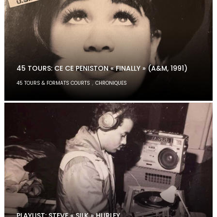
45 TOURS: CE CE PENISTON « FINALLY » (A&M, 1991)
,
45 TOURS & FORMATS COURTS
CHRONIQUES
PLAYLIST: STEVE « SILK » HURLEY