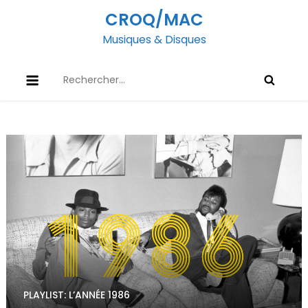
Skip
CROQ/MAC
to
Musiques & Disques
content
Rechercher :
PLAYLIST: L’ANNÉE 1986