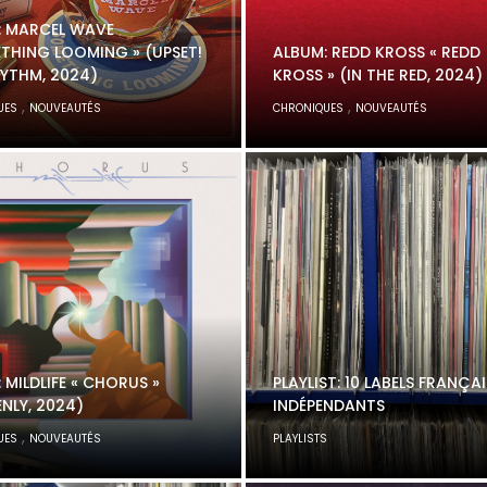
: MARCEL WAVE
THING LOOMING » (UPSET!
ALBUM: REDD KROSS « REDD
HYTHM, 2024)
KROSS » (IN THE RED, 2024)
,
,
UES
NOUVEAUTÉS
CHRONIQUES
NOUVEAUTÉS
 MILDLIFE « CHORUS »
PLAYLIST: 10 LABELS FRANÇAI
NLY, 2024)
INDÉPENDANTS
,
UES
NOUVEAUTÉS
PLAYLISTS