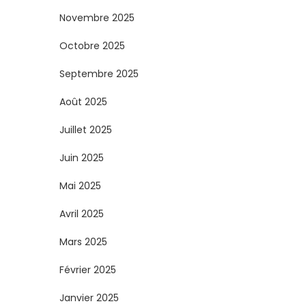
s
Novembre 2025
Octobre 2025
p
Septembre 2025
u
Août 2025
b
Juillet 2025
l
Juin 2025
i
Mai 2025
c
Avril 2025
Mars 2025
a
Février 2025
t
Janvier 2025