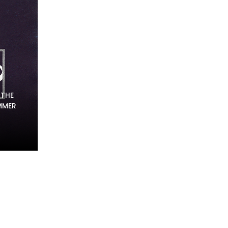
 THE
UMMER