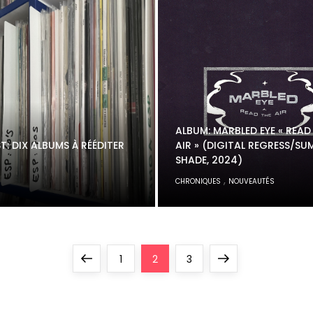
ALBUM: MARBLED EYE « READ
ST: DIX ALBUMS À RÉÉDITER
AIR » (DIGITAL REGRESS/S
SHADE, 2024)
,
S
CHRONIQUES
NOUVEAUTÉS
Previous
Page
Page
Page
Next
1
2
3
page
page