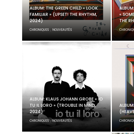
ALBUM: THE GREEN CHILD « LOOK
ALBUM
FAMILIAR » (UPSET! THE RHYTHM,
« SOME
2024)
THE R
,
CHRONIQUES
NOUVEAUTÉS
CHRONIQ
ALBUM: KLAUS JOHANN GROBE « IO
TU IL LORO » (TROUBLE IN MIND,
ALBUM:
2024)
(HEAVE
,
CHRONIQUES
NOUVEAUTÉS
CHRONIQ