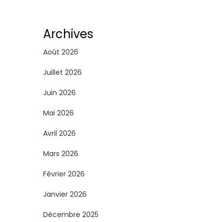
g
i
Archives
n
Août 2026
a
Juillet 2026
Juin 2026
t
Mai 2026
i
Avril 2026
o
Mars 2026
n
Février 2026
d
Janvier 2026
e
Décembre 2025