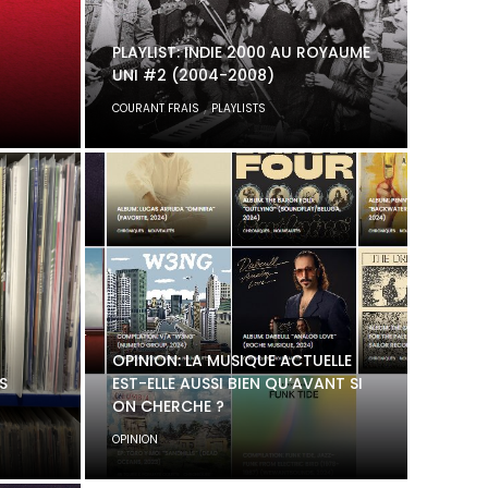
PLAYLIST: INDIE 2000 AU ROYAUME
UNI #2 (2004-2008)
,
COURANT FRAIS
PLAYLISTS
OPINION: LA MUSIQUE ACTUELLE
S
EST-ELLE AUSSI BIEN QU’AVANT SI
ON CHERCHE ?
OPINION