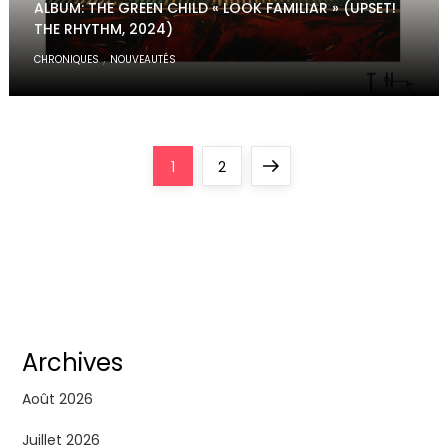
ALBUM: THE GREEN CHILD « LOOK FAMILIAR » (UPSET!
THE RHYTHM, 2024)
,
CHRONIQUES
NOUVEAUTÉS
P
Page
Page
Next
1
2
a
page
g
i
n
Archives
a
Août 2026
Juillet 2026