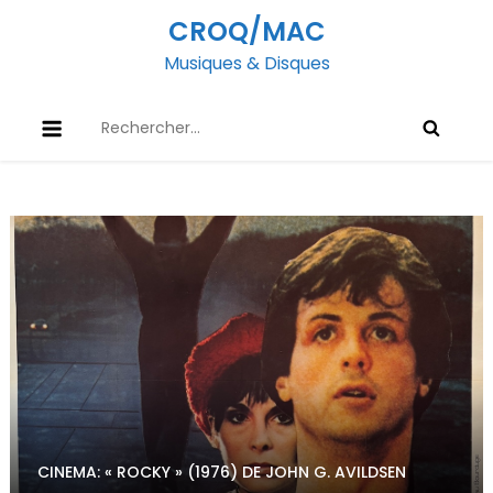
Skip
CROQ/MAC
to
Musiques & Disques
content
Rechercher :
CINEMA: « ROCKY » (1976) DE JOHN G. AVILDSEN