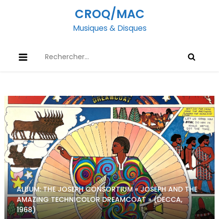
Skip
CROQ/MAC
to
Musiques & Disques
content
Rechercher :
ALBUM: THE JOSEPH CONSORTIUM « JOSEPH AND THE
AMAZING TECHNICOLOR DREAMCOAT » (DECCA,
1968)