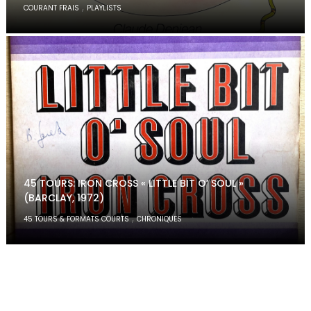
,
COURANT FRAIS
PLAYLISTS
45 TOURS: IRON CROSS « LITTLE BIT O’ SOUL »
(BARCLAY, 1972)
,
45 TOURS & FORMATS COURTS
CHRONIQUES