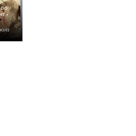
« DO
HT »
IQUES