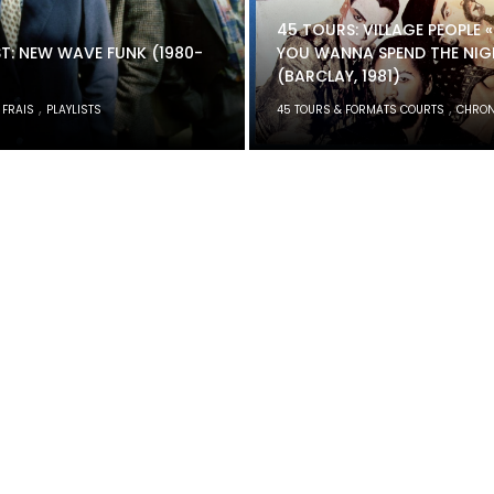
45 TOURS: VILLAGE PEOPLE 
ST: NEW WAVE FUNK (1980-
YOU WANNA SPEND THE NIG
(BARCLAY, 1981)
,
,
 FRAIS
PLAYLISTS
45 TOURS & FORMATS COURTS
CHRON