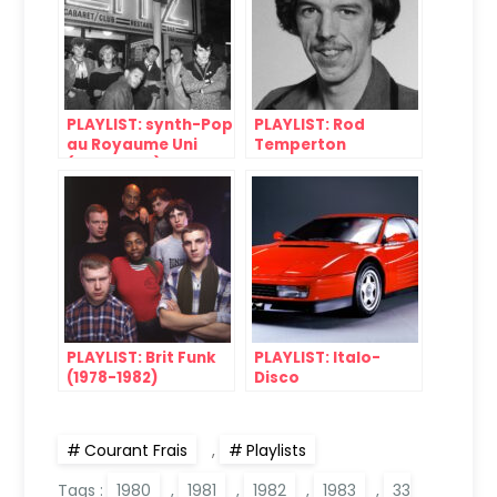
PLAYLIST: synth-Pop
PLAYLIST: Rod
au Royaume Uni
Temperton
(1980-1984)
PLAYLIST: Brit Funk
PLAYLIST: Italo-
(1978-1982)
Disco
Courant Frais
,
Playlists
Tags :
1980
,
1981
,
1982
,
1983
,
33