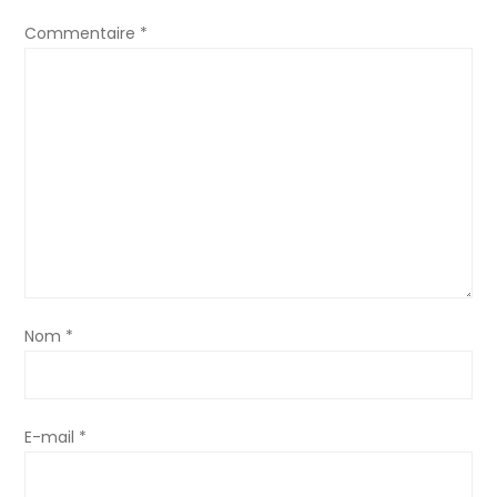
a
Commentaire
*
t
i
o
n
d
e
Nom
*
l
’
E-mail
*
a