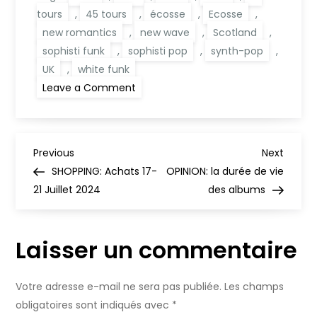
tours
,
45 tours
,
écosse
,
Ecosse
,
new romantics
,
new wave
,
Scotland
,
sophisti funk
,
sophisti pop
,
synth-pop
,
UK
,
white funk
on
Leave a Comment
PLAYLIST:
New
Wave
Funk
(1980-
N
1983)
Previous
Next
Previous
Next
Post
Post
SHOPPING: Achats 17-
OPINION: la durée de vie
a
21 Juillet 2024
des albums
v
Laisser un commentaire
i
g
Votre adresse e-mail ne sera pas publiée.
Les champs
obligatoires sont indiqués avec
*