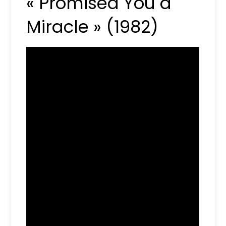
« Promised You a
Miracle » (1982)