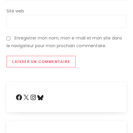
r
Site web
t
i
Enregistrer mon nom, mon e-mail et mon site dans
le navigateur pour mon prochain commentaire.
c
l
e
Facebook
X
Instagram
Bluesky