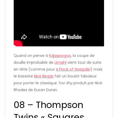
Quand on pense à
Kajagoogoo
, la coupe de
douille improbable de
Limahl
vient tout de suite
en tête (comme pour
A Flock of Seagulls
!) mais
le bassiste
Nick Beggs
fait un boulot fabuleux
pour porter le classique
Too Shy
produit par Nick
Rhodes de Duran Duran.
08 – Thompson
Twins « Squares