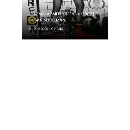
CINEMA: « SMITHEREENS » (1982) DE
SUSAN SEIDELMAN
,
CHRONIQUES
CINÉMA