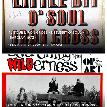
45 TOURS: IRON CROSS « LITTLE BIT O’ SOUL »
(BARCLAY, 1972)
,
45 TOURS & FORMATS COURTS
CHRONIQUES
COMPILATION: V/A « SEARCHING IN THE WILDERNESS »