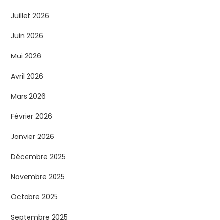
t
Juillet 2026
i
Juin 2026
o
Mai 2026
n
Avril 2026
d
Mars 2026
e
Février 2026
s
Janvier 2026
p
Décembre 2025
Novembre 2025
u
Octobre 2025
b
Septembre 2025