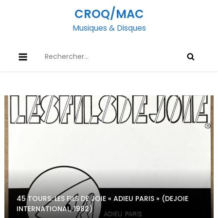
Skip
CROQ/MAC
to
Musiques & Disques
content
Rechercher :
45 TOURS: LES FILS DE JOIE « ADIEU PARIS » (DEJOIE
INTERNATIONAL, 1982)