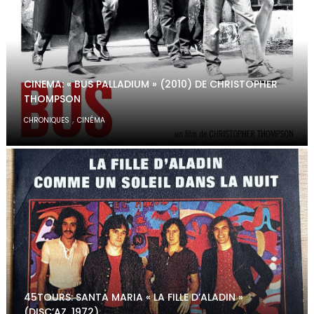
CINEMA: « BUS PALLADIUM » (2010) DE CHRISTOPHER
THOMPSON
,
CHRONIQUES
CINÉMA
45TOURS: SANTA MARIA « LA FILLE D’ALADIN »
(DISC’AZ, 1972)