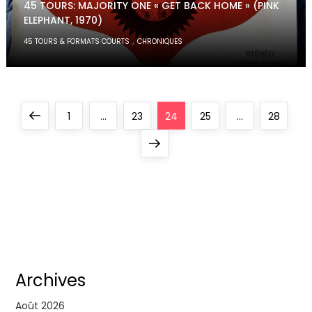
45 TOURS: MAJORITY ONE « GET BACK HOME » (PINK
ELEPHANT, 1970)
,
45 TOURS & FORMATS COURTS
CHRONIQUES
P
Previous
Page
Page
Page
Page
Page
1
…
23
24
25
…
28
a
page
Next
page
g
i
n
a
Archives
Août 2026