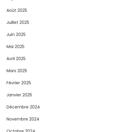
l
Août 2025
i
Juillet 2025
c
Juin 2025
a
Mai 2025
t
Avril 2025
Mars 2025
i
Février 2025
o
Janvier 2025
n
Décembre 2024
s
Novembre 2024
Octobre 2024