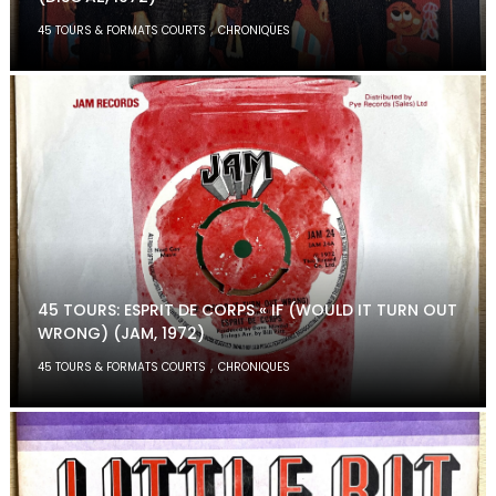
,
45 TOURS & FORMATS COURTS
CHRONIQUES
45 TOURS: ESPRIT DE CORPS « IF (WOULD IT TURN OUT
WRONG) (JAM, 1972)
,
45 TOURS & FORMATS COURTS
CHRONIQUES