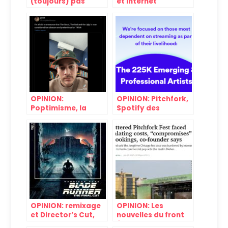
(toujours) pas
et Internet
d’abonnement
payant à des sites
de streaming
musicaux
OPINION:
OPINION: Pitchfork,
Poptimisme, la
Spotify des
victoire des brutes
nouvelles
OPINION: remixage
OPINION: Les
et Director’s Cut,
nouvelles du front
coup de peinture ou
(Spotify, Pitchfork,