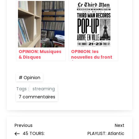
réécriture ?
Suno)
OPINION: Musiques
OPINION: les
& Disques
nouvelles du front
(streaming,
disquaires etc.)
Opinion
Tags :
streaming
sur
7 commentaires
OPINION:
Spotify
n’aime
pas
la
N
musique
Previous
Next
Previous
Next
Post
Post
45 TOURS:
PLAYLIST: Atlantic