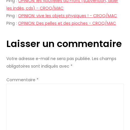
Ping :
OPINION: les Nouvelles du Front (subvention, aider
e
les indés, cds) - CROQ/MAC
Ping :
OPINION: vive les objets physiques ! - CROQ/MAC
l
Ping :
OPINION: Des pelles et des pioches - CROQ/MAC
’
Laisser un commentaire
a
Votre adresse e-mail ne sera pas publiée.
Les champs
r
obligatoires sont indiqués avec
*
t
Commentaire
*
i
c
l