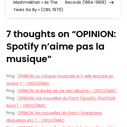
a
Mashmakhan « As The
Records (1964-1969)
Years Go By » (CBS, 1970)
v
i
7 thoughts on “
OPINION:
g
Spotify n’aime pas la
a
musique
”
t
Ping :
OPINION: La critique musicale a-t-elle encore un
i
avenir ? - CROQ/MAC
Ping :
OPINION: la durée de vie des albums - CROQ/MAC
o
Ping :
OPINION: Les nouvelles du front (Spotify, Pitchfork,
Suno) - CROQ/MAC
n
Ping :
OPINION: les nouvelles du front (streaming,
d
disquaires etc.) - CROQ/MAC