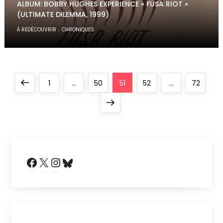
ALBUM: BOBBY HUGHES EXPERIENCE « FUSA RIOT »
(ULTIMATE DILEMMA, 1999)
,
À REDÉCOUVRIR
CHRONIQUES
P
Previous
Page
Page
Page
Page
Page
1
…
50
51
52
…
72
a
page
Next
page
g
i
Facebook
X
Instagram
Bluesky
n
a