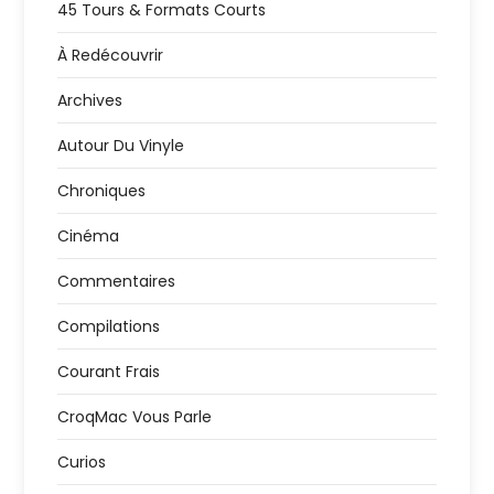
t
45 Tours & Formats Courts
i
À Redécouvrir
o
Archives
n
Autour Du Vinyle
Chroniques
d
Cinéma
e
Commentaires
s
Compilations
p
Courant Frais
u
CroqMac Vous Parle
b
Curios