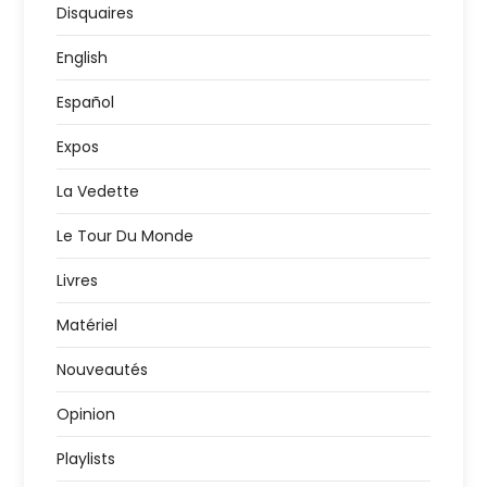
l
Disquaires
English
i
Español
c
Expos
a
La Vedette
t
Le Tour Du Monde
i
Livres
o
Matériel
n
Nouveautés
Opinion
s
Playlists