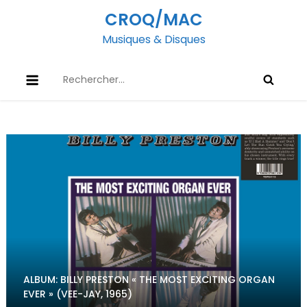
Skip
CROQ/MAC
to
Musiques & Disques
content
Rechercher :
ALBUM: BILLY PRESTON « THE MOST EXCITING ORGAN
EVER » (VEE-JAY, 1965)