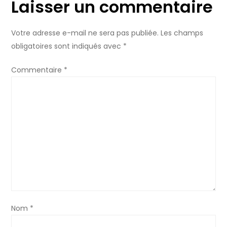
Laisser un commentaire
g
Votre adresse e-mail ne sera pas publiée.
Les champs
a
obligatoires sont indiqués avec
*
t
Commentaire
*
i
o
n
d
e
l
Nom
*