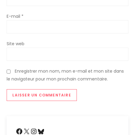
’
E-mail
*
a
r
Site web
t
i
Enregistrer mon nom, mon e-mail et mon site dans
c
le navigateur pour mon prochain commentaire.
l
e
Facebook
X
Instagram
Bluesky