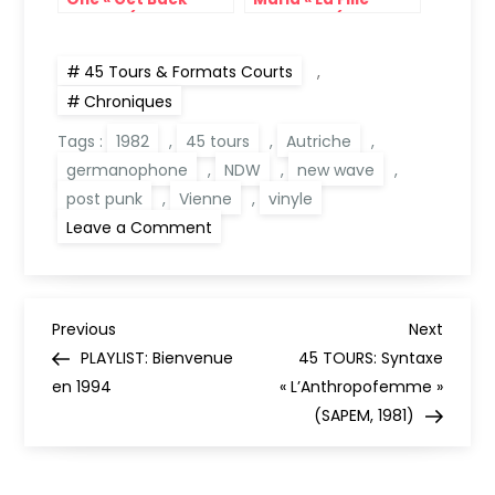
Home » (Pink
d’Aladin » (Disc’AZ,
Elephant, 1970)
1972)
45 Tours & Formats Courts
,
Chroniques
Tags :
1982
,
45 tours
,
Autriche
,
germanophone
,
NDW
,
new wave
,
post punk
,
Vienne
,
vinyle
on
Leave a Comment
45
TOURS:
Minisex
« Ich
Fahre
N
Mit
Previous
Next
Previous
Next
Dem
Post
Post
PLAYLIST: Bienvenue
45 TOURS: Syntaxe
Auto »
a
(Schallter,
en 1994
« L’Anthropofemme »
1982)
(SAPEM, 1981)
v
i