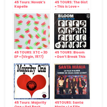
45 Tours: Novak’s
45 TOURS: The Gist
Kapelle
« This is Love »
« Hypodermic
(Rough Trade, 1980)
Needle » & « Not
Enough Poison »
(Amadeo, 1968-
1969)
45 TOURS: XTC « 3D
45 TOURS: Bloom
EP » (Virgin, 1977)
« Don’t Break This
Heart » (Philips,
1976)
45 Tours: Majority
45TOURS: Santa
One « Get Back
Maria « La Fille