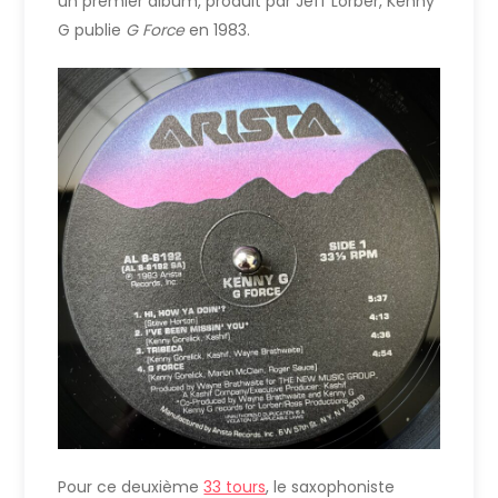
un premier album, produit par Jeff Lorber, Kenny
G publie
G Force
en 1983.
Pour ce deuxième
33 tours
, le saxophoniste