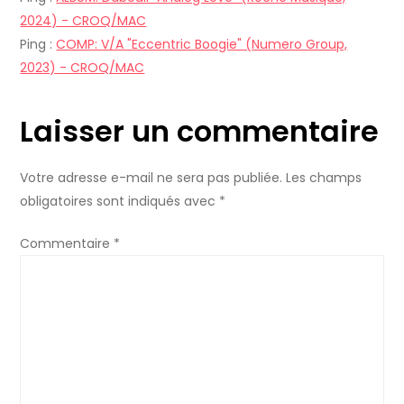
o
2024) - CROQ/MAC
Ping :
COMP: V/A "Eccentric Boogie" (Numero Group,
n
2023) - CROQ/MAC
d
Laisser un commentaire
e
l
Votre adresse e-mail ne sera pas publiée.
Les champs
obligatoires sont indiqués avec
*
’
Commentaire
*
a
r
t
i