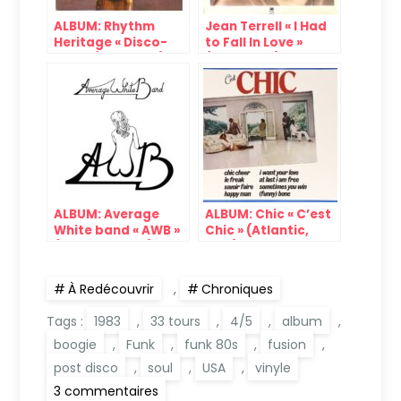
ALBUM: Rhythm
Jean Terrell « I Had
Heritage « Disco-
to Fall In Love »
Fied » (ABC, 1976)
(A&M, 1978)
ALBUM: Average
ALBUM: Chic « C’est
White band « AWB »
Chic » (Atlantic,
(Atlantic, 1974)
1978)
À Redécouvrir
,
Chroniques
Tags :
1983
,
33 tours
,
4/5
,
album
,
boogie
,
Funk
,
funk 80s
,
fusion
,
post disco
,
soul
,
USA
,
vinyle
sur
3 commentaires
ALBUM: