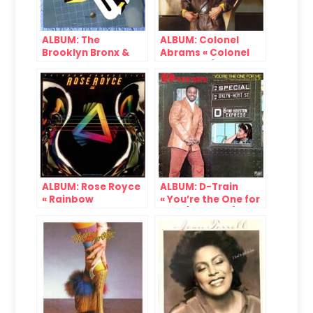
ALBUM: The
ALBUM: Colonel
Brooklyn Bronx &
Abrams « Colonel
Queens Band « The
Abrams » (MCA,
B., B. & Q. Band »
1985)
(Capitol, 1981)
ALBUM: Rose Royce
ALBUM: D-Train
« Rainbow
« You’re the One for
Connection IV »
Me » (EMI, 1982)
(Whitfield, 1979)