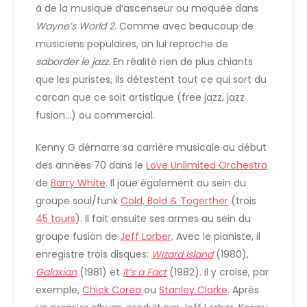
à de la musique d’ascenseur ou moquée dans
Wayne’s World 2
. Comme avec beaucoup de
musiciens populaires, on lui reproche de
saborder
le jazz
. En réalité rien de plus chiants
que les puristes, ils détestent tout ce qui sort du
carcan que ce soit artistique (free jazz, jazz
fusion…) ou commercial.
Kenny G démarre sa carrière musicale au début
des années 70 dans le
Love Unlimited Orchestra
de
Barry White
. Il joue également au sein du
groupe soul/funk
Cold, Bold & Togerther
(trois
45 tours
). Il fait ensuite ses armes au sein du
groupe fusion de
Jeff Lorber
. Avec le pianiste, il
enregistre trois disques:
Wizard Island
(1980),
Galaxian
(1981) et
It’s a Fact
(1982). il y croise, par
exemple,
Chick Corea
ou
Stanley Clarke
. Après