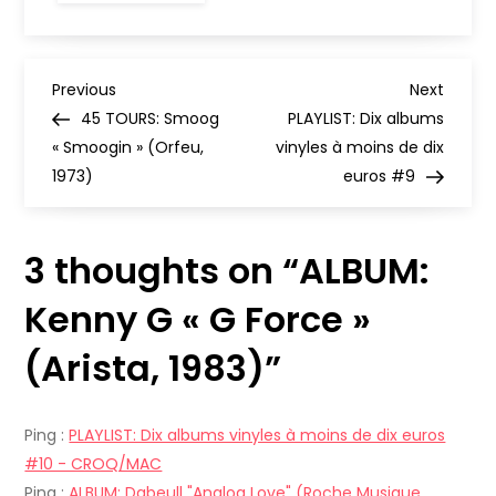
Kenny
G
« G
Force »
N
(Arista,
Previous
Next
Previous
Next
1983)
Post
Post
45 TOURS: Smoog
PLAYLIST: Dix albums
a
« Smoogin » (Orfeu,
vinyles à moins de dix
1973)
euros #9
v
i
3 thoughts on “
ALBUM:
g
Kenny G « G Force »
a
(Arista, 1983)
”
t
Ping :
PLAYLIST: Dix albums vinyles à moins de dix euros
i
#10 - CROQ/MAC
Ping :
ALBUM: Dabeull "Analog Love" (Roche Musique,