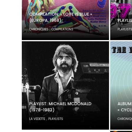
COMPILATION: « LOVE IS BLUE »
(EUROPA, 1968)
PLAYLI
,
CHRONIQUES
COMPILATIONS
PLAYLIST
PLAYLIST: MICHAEL MCDONALD
ALBUM:
(1978-1983)
« CYCL
,
LA VEDETTE
PLAYLISTS
CHRONIQ