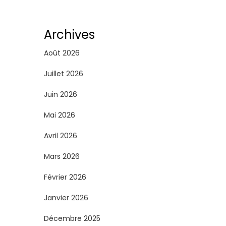
g
i
Archives
n
Août 2026
a
Juillet 2026
Juin 2026
t
Mai 2026
i
Avril 2026
o
Mars 2026
n
Février 2026
d
Janvier 2026
e
Décembre 2025