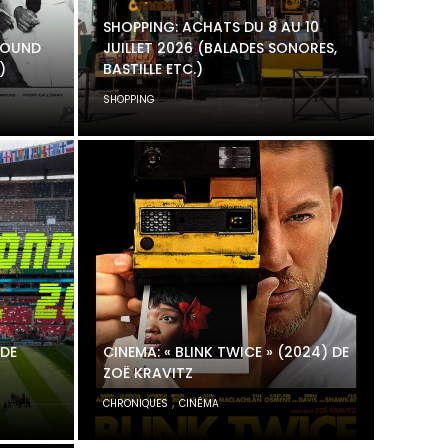
SHOPPING: ACHATS DU 8 AU 10
 SOUND
JUILLET 2026 (BALADES SONORES,
)
BASTILLE ETC.)
SHOPPING
 DE
CINEMA: « BLINK TWICE » (2024) DE
ZOË KRAVITZ
,
CHRONIQUES
CINÉMA