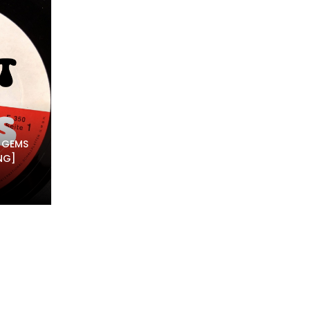
N GEMS
NG]