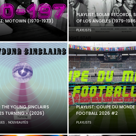
PLAYLIST: SOLAR RECORDS,
ST: MOTOWN (1970-1973)
OF LOS ANGELES (1979-1986
S
PLAYLISTS
 THE YOUNG SINCLAIRS
PLAYLIST: COUPE DU MONDE
ES TURNING » (2026)
FOOTBALL 2026 #2
,
UES
NOUVEAUTÉS
PLAYLISTS