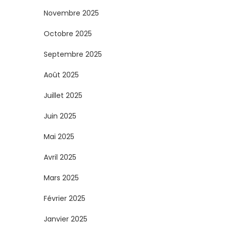
s
Novembre 2025
Octobre 2025
p
Septembre 2025
u
Août 2025
b
Juillet 2025
l
Juin 2025
i
Mai 2025
c
Avril 2025
Mars 2025
a
Février 2025
t
Janvier 2025