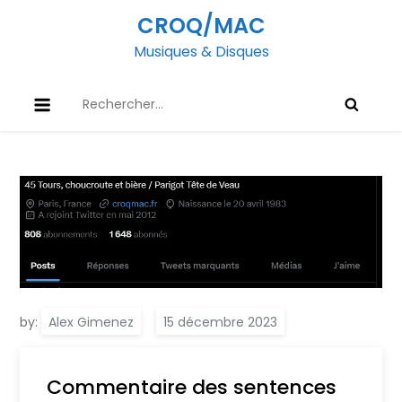
Skip
CROQ/MAC
to
Musiques & Disques
content
Rechercher :
by:
Alex Gimenez
Commentaire des sentences