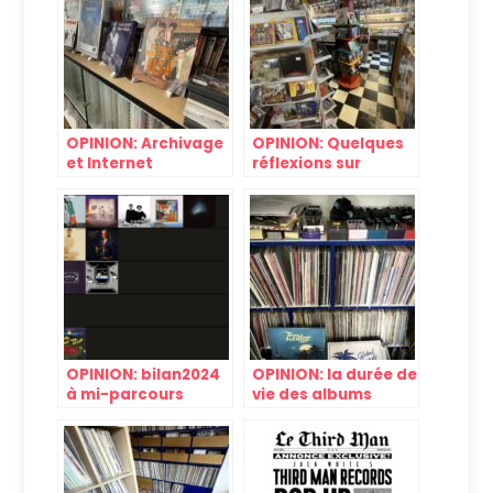
OPINION: Archivage
OPINION: Quelques
et Internet
réflexions sur
l’impact des vinyles
neufs trop chers
OPINION: bilan2024
OPINION: la durée de
à mi-parcours
vie des albums