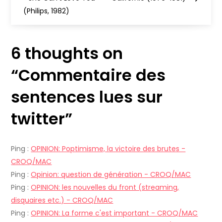
a
(Philips, 1982)
v
i
6 thoughts on
g
“
Commentaire des
a
sentences lues sur
t
twitter
”
i
Ping :
OPINION: Poptimisme, la victoire des brutes -
o
CROQ/MAC
Ping :
Opinion: question de génération - CROQ/MAC
n
Ping :
OPINION: les nouvelles du front (streaming,
disquaires etc.) - CROQ/MAC
d
Ping :
OPINION: La forme c'est important - CROQ/MAC