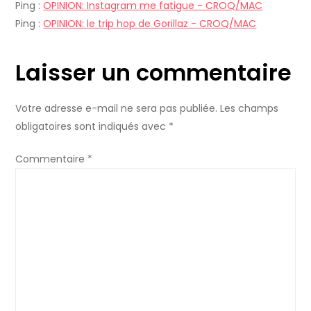
Ping :
e
OPINION: Instagram me fatigue - CROQ/MAC
Ping :
OPINION: le trip hop de Gorillaz - CROQ/MAC
l
Laisser un commentaire
’
a
Votre adresse e-mail ne sera pas publiée.
Les champs
obligatoires sont indiqués avec
*
r
Commentaire
*
t
i
c
l
e