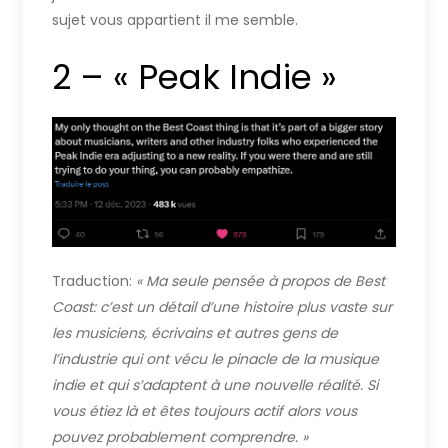
sujet vous appartient il me semble.
2 – « Peak Indie »
Traduction:
« Ma seule pensée à propos de Best
Coast: c’est un détail d’une histoire plus vaste sur
les musiciens, écrivains et autres gens de
l’industrie qui ont vécu le pinacle de la musique
indie et qui s’adaptent à une nouvelle réalité. Si
vous étiez là et êtes toujours actif alors vous
pouvez probablement comprendre. »