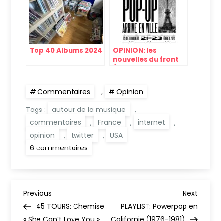
Top 40 Albums 2024
OPINION: les
nouvelles du front
(streaming,
disquaires etc.)
Commentaires
,
Opinion
Tags :
autour de la musique
,
commentaires
,
France
,
internet
,
opinion
,
twitter
,
USA
sur
6 commentaires
Commentaire
des
sentences
lues
sur
N
twitter
Previous
Next
Previous
Next
Post
Post
45 TOURS: Chemise
PLAYLIST: Powerpop en
« She Can’t Love You »
Californie (1976-1981)