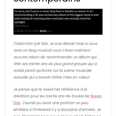
Traduction par bibi:
Je
suis désolé mais si vous
avez un blog musical vous n’avez vraiment
aucune raison de recommander un album qui
fête ses trente ans du plus grand groupe qui a
existé plutôt qu’écrire sur la scène musicale
actuelle qui a besoin d’être mise en valeur
.
Je pense que le
tweet
fait référence à la
réédition pour les trente ans de
Dookie
de
Green
Day
. J’aurais pu avoir une position un peu
similaire à l’intéressé il y a douzaine d’années. Je