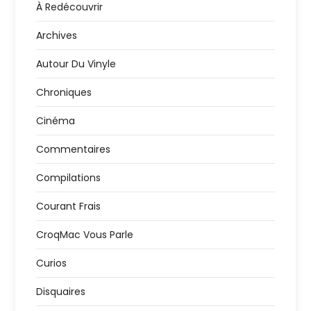
t
À Redécouvrir
i
Archives
o
Autour Du Vinyle
n
Chroniques
Cinéma
d
Commentaires
e
Compilations
s
Courant Frais
p
CroqMac Vous Parle
u
Curios
b
Disquaires