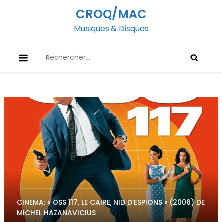
Skip
CROQ/MAC
to
Musiques & Disques
content
Rechercher :
CINEMA: « OSS 117, LE CAIRE, NID D’ESPIONS » (2006) DE
MICHEL HAZANAVICIUS