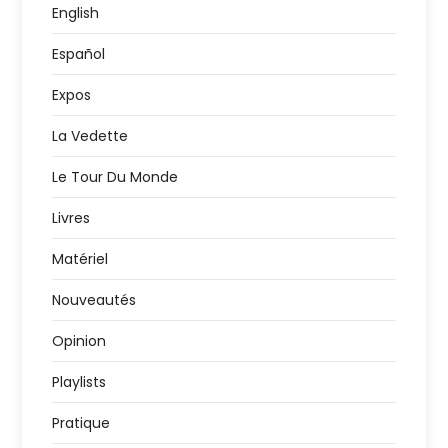
l
English
Español
i
Expos
c
La Vedette
a
Le Tour Du Monde
t
Livres
i
Matériel
o
Nouveautés
n
Opinion
Playlists
s
Pratique