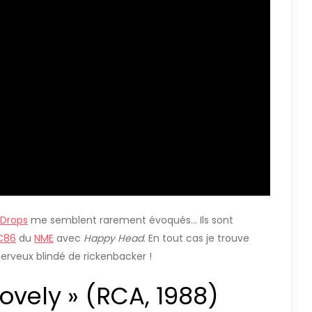
 Drops
me semblent rarement évoqués… Ils sont
 C86
du
NME
avec
Happy Head
. En tout cas je trouve
erveux blindé de rickenbacker !
Lovely » (RCA, 1988)