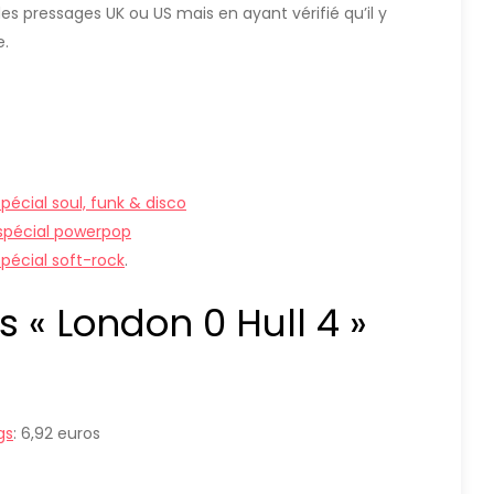
 des pressages UK ou US mais en ayant vérifié qu’il y
e.
pécial soul, funk & disco
 spécial powerpop
spécial soft-rock
.
 « London 0 Hull 4 »
gs
: 6,92 euros