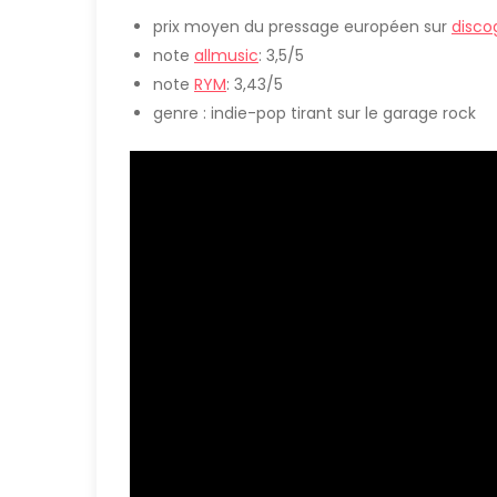
prix moyen du pressage européen sur
disco
note
allmusic
: 3,5/5
note
RYM
: 3,43/5
genre : indie-pop tirant sur le garage rock