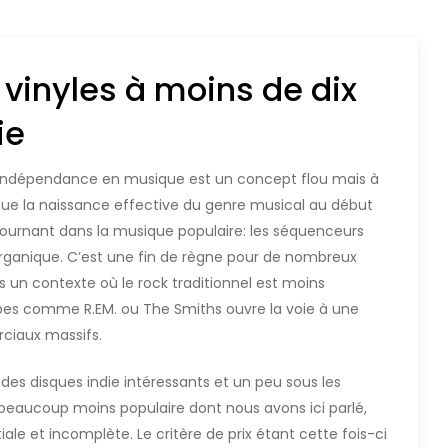
 vinyles à moins de dix
ie
 L’indépendance en musique est un concept flou mais à
 situe la naissance effective du genre musical au début
ournant dans la musique populaire: les séquenceurs
organique. C’est une fin de règne pour de nombreux
 un contexte où le rock traditionnel est moins
es comme R.EM. ou The Smiths ouvre la voie à une
ciaux massifs.
 des disques indie intéressants et un peu sous les
 beaucoup moins populaire dont nous avons ici parlé,
ale et incomplète. Le critère de prix étant cette fois-ci