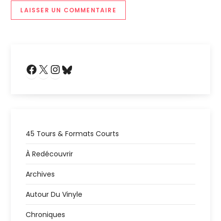
l
e
Facebook
X
Instagram
Bluesky
45 Tours & Formats Courts
À Redécouvrir
Archives
Autour Du Vinyle
Chroniques