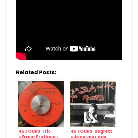
Related Posts:
45 TOURS: Fric
45 TOURS: Regrets
« Erreur Erotique »
« Je ne veux pas