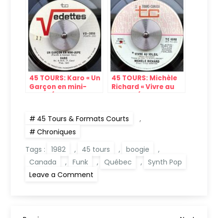
(Barclay, 1983)
(CBS, 1970)
45 TOURS: Karo « Un
45 TOURS: Michèle
Garçon en mini-
Richard « Vivre au
jupe » (Vedette,
Soleil » (Trans-
1967)
Canada, 1971)
45 Tours & Formats Courts
,
Chroniques
Tags :
1982
,
45 tours
,
boogie
,
Canada
,
Funk
,
Québec
,
Synth Pop
on
Leave a Comment
45
TOURS:
Purple
Flash
« Crème