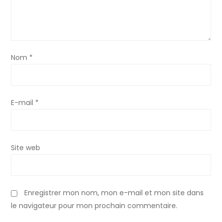
d
e
l
Nom
*
’
E-mail
*
a
r
Site web
t
i
Enregistrer mon nom, mon e-mail et mon site dans
c
le navigateur pour mon prochain commentaire.