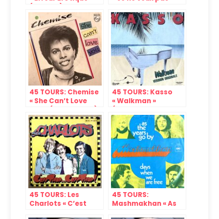
(DJ, 1982)
rentrer chez moi
seule » (Philips,
1983)
45 TOURS: Chemise
45 TOURS: Kasso
« She Can’t Love
« Walkman »
You » (Philips, 1982)
(Starnight Records,
1981/1982)
45 TOURS: Les
45 TOURS:
Charlots « C’est
Mashmakhan « As
trop… C’est trop! »
The Years Go By »