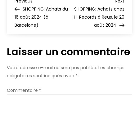
N
Soufflée »
Previous
Next
Previous
Next
(Carrere,
Post
Post
SHOPPING: Achats du
SHOPPING: Achats chez
1982)
a
16 août 2024 (à
H-Records à Reus, le 20
Barcelone)
août 2024
v
i
Laisser un commentaire
g
Votre adresse e-mail ne sera pas publiée.
Les champs
a
obligatoires sont indiqués avec
*
t
Commentaire
*
i
o
n