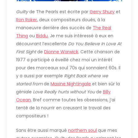
Guilty
de The Pearls est écrite par
Gerry Shury
et
Ron Roker
, deux compositeurs doués, à la
manoeuvre derrière des succès de
The Real
Thing
ou
Biddu
. Je me suis intéressé à eux en
découvrant l’excellente
Do You Believe In Love At
First Sight
de
Dionne Warwick
. Cette chanson de
1977 a participé a éveillé chez moi un intérêt
pour des morceaux soul 70s qui sonnaient 60s. Il
y a aussi par exemple
Right Back where we
started from
de
Maxine Nightingale
et bien sûr la
géniale
Love Really hurts without You
de
Billy
Ocean
. Bref comme toutes les obsessions, j’ai
tenté de la nourrir en creusant le travail des
compositeurs !
Sans être aussi marqué
northern soul
que mes