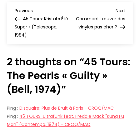
« Guilty »
N
(Bell,
Previous
Next
Previous
Next
1974)
Post
Post
45 Tours: Kristal « Été
Comment trouver des
a
Super » (Telescope,
vinyles pas cher ?
1984)
v
i
2 thoughts on “
45 Tours:
g
The Pearls « Guilty »
a
(Bell, 1974)
”
t
Ping :
Disquaire: Plus de Bruit à Paris - CROQ/MAC
i
Ping :
45 TOURS: Ultrafunk feat. Freddie Mack "Kung Fu
Man" (Contempo, 1974) - CROQ/MAC
o