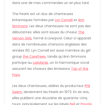
dans une de mes commandes un an plus tard.
The Pearls est un duo de chanteuses
britanniques formées par
Lyn Cornell
et
Ann
Simmons
. Les deux chanteuses ne sont pas des
débutantes: elles sont issues du choeur
The
Vernon Girls
, formé à Liverpool. Celui-ci apparait
dans de nombreuses chansons anglaises des
années 60. Lyn Cornell est aussi membre du girl
group
the Carefrees
, tandis qu’Ann Simmons
participe au
Ladybirds
, un tri harmonique vocal
assurant les choeurs des émissions
Top of the
Pops
.
Les deux chanteuses, aidées du producteur
Phil
Swern
, deviennent les Pearls en 1972. En six ans,
elles publient une douzaine de quarante-cinq
tours, principalement sur les labels
Bell
et
Private