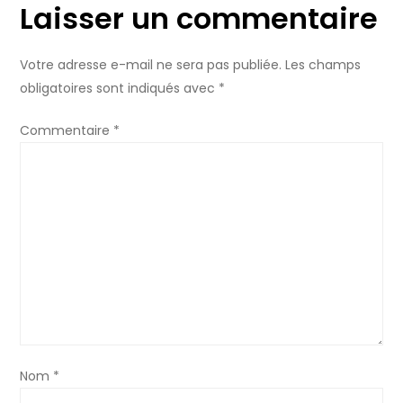
n
Laisser un commentaire
d
Votre adresse e-mail ne sera pas publiée.
Les champs
obligatoires sont indiqués avec
e
*
Commentaire
l
*
’
a
r
t
i
Nom
*
c