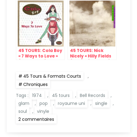
1974)
45 TOURS: Cola Boy
45 TOURS: Nick
« 7 Ways to Love »
Nicely « Hilly Fields
(Arista, 1991)
(1892) » (EMI, 1982)
45 Tours & Formats Courts
,
Chroniques
Tags :
1974
,
45 tours
,
Bell Records
,
glam
,
pop
,
royaume uni
,
single
,
soul
,
vinyle
sur
2 commentaires
45
Tours:
The
Pearls