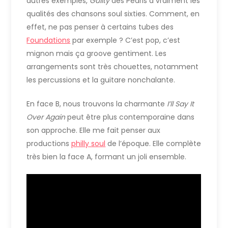
autres exemples,
Guilty
des Pearls a vraiment les
qualités des chansons soul sixties. Comment, en
effet, ne pas penser à certains tubes des
Foundations
par exemple ? C’est pop, c’est
mignon mais ça groove gentiment. Les
arrangements sont très chouettes, notamment
les percussions et la guitare nonchalante.
En face B, nous trouvons la charmante
I’ll Say It
Over Again
peut être plus contemporaine dans
son approche. Elle me fait penser aux
productions
philly soul
de l’époque. Elle complète
très bien la face A, formant un joli ensemble.