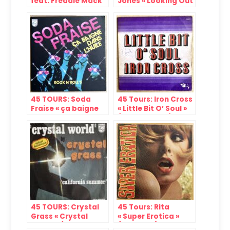
feat. Freddie Mack
Jones « Looking Out
« Kung Fu Man »
My Window »
(Contempo, 1974)
(Decca, 1968)
45 TOURS: Soda
45 Tours: Iron Cross
Fraise « ça baigne
« Little Bit O’ Soul »
dans l’huile »
(Barclay, 1972)
(Philips, 1980)
45 TOURS: Crystal
45 Tours: Rita
Grass « Crystal
« Super Erotica »
World » (Philipps,
(Jag, 1969)