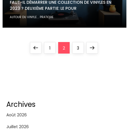
FAUT-IL DÉMARRER UNE COLLECTION DE VINYLES EN
2023 ? DEUXIÈME PARTIE: LE POUR
,
AUTOUR DU VINYLE
PRATIQUE
P
Previous
Page
Page
Page
Next
1
2
3
a
page
page
g
i
n
Archives
a
Août 2026
Juillet 2026