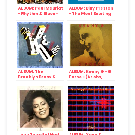
ALBUM: Paul Mauriat
ALBUM: Billy Preston
« Rhythm & Blues »
« The Most Exciting
(Philips, 1968)
Organ Ever » (Vee-
Jay, 1965)
ALBUM: The
ALBUM: Kenny G « G
Brooklyn Bronx &
Force » (Arista,
Queens Band « The
1983)
B., B. & Q. Band »
(Capitol, 1981)
Jean Terrell « I Had
ALBUM: Xeno &