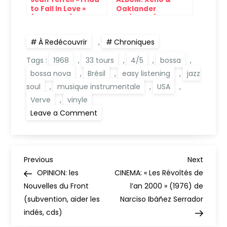
to Fall In Love »
Oaklander
(A&M, 1978)
« Vi/Deo » (Dais,
2021)
À Redécouvrir
,
Chroniques
Tags :
1968
,
33 tours
,
4/5
,
bossa
,
bossa nova
,
Brésil
,
easy listening
,
jazz
soul
,
musique instrumentale
,
USA
,
Verve
,
vinyle
on
Leave a Comment
ALBUM:
Walter
Wanderley
« Kee-
Ka-
N
Roo »
Previous
Next
Previous
Next
(Verve,
Post
Post
OPINION: les
CINEMA: « Les Révoltés de
1968)
a
Nouvelles du Front
l’an 2000 » (1976) de
(subvention, aider les
Narciso Ibáñez Serrador
v
indés, cds)