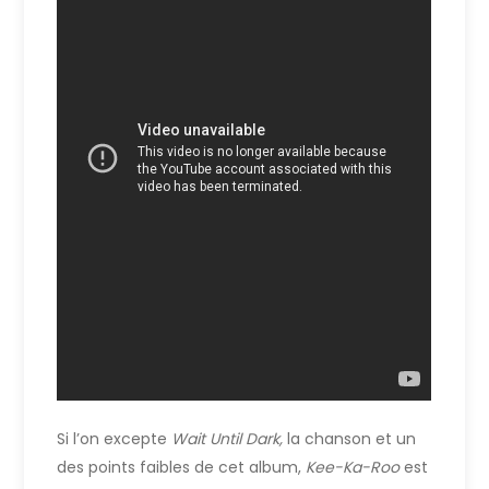
Si l’on excepte
Wait Until Dark,
la chanson et un
des points faibles de cet album,
Kee-Ka-Roo
est