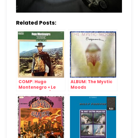
Related Posts:
COMP: Hugo
ALBUM: The Mystic
Montenegro « Le
Moods
Disque d’Or » (RCA,
« Erogenous »
1976)
(Warner Bros, 1974)