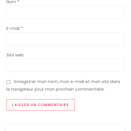
Nom
*
’
a
E-mail
*
r
t
Site web
i
c
Enregistrer mon nom, mon e-mail et mon site dans
le navigateur pour mon prochain commentaire.
l
e