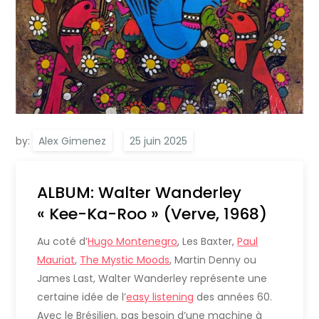
by:
Alex Gimenez
ALBUM: Walter Wanderley
« Kee-Ka-Roo » (Verve, 1968)
Au coté d’
Hugo Montenegro
, Les Baxter,
Paul
Mauriat
,
The Mystic Moods
, Martin Denny ou
James Last, Walter Wanderley représente une
certaine idée de l’
easy listening
des années 60.
Avec le Brésilien, pas besoin d’une machine à