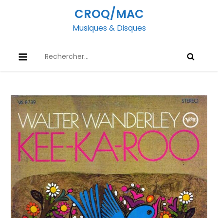
Skip
CROQ/MAC
to
Musiques & Disques
content
Rechercher :