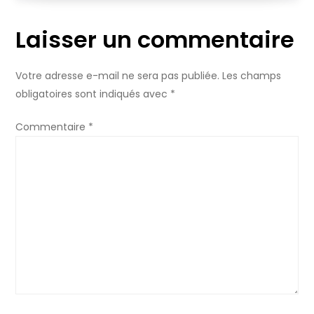
i
Laisser un commentaire
g
a
Votre adresse e-mail ne sera pas publiée.
Les champs
obligatoires sont indiqués avec
*
t
Commentaire
*
i
o
n
d
e
l