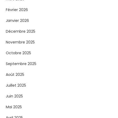
d
Février 2026
e
Janvier 2026
s
Décembre 2025
p
Novembre 2025
Octobre 2025
u
Septembre 2025
b
Août 2025
l
Juillet 2025
i
Juin 2025
c
Mai 2025
Avril 2025