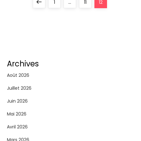
P
Previous
Page
Page
Page
1
…
11
12
a
page
g
i
n
Archives
a
Août 2026
t
Juillet 2026
Juin 2026
i
Mai 2026
o
Avril 2026
n
Mars 2026