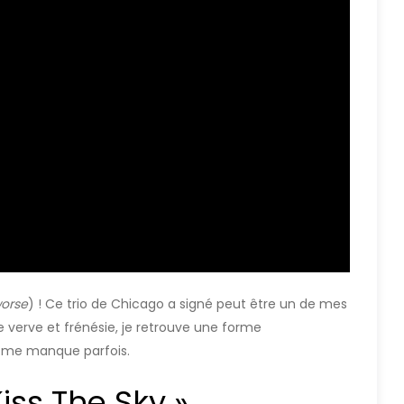
 worse
) ! Ce trio de Chicago a signé peut être un de mes
 verve et frénésie, je retrouve une forme
 me manque parfois.
iss The Sky »