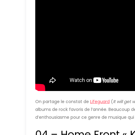
On partage le constat de
Lifeguard
(
It will get
albums de rock favoris de l’année. Beaucoup de
d’enthousiasme pour ce genre de musique qui
04 – Home Front « K