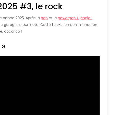
2025 #3, le rock
tte année 2025. Après la
pop
et la
powerpop / jangle-
k, le garage, le punk etc. Cette fois-ci on commence en
e, cocorico !
 »