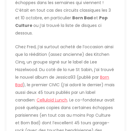
échoppes dans les semaines qui viennent !
C’était en tout cas des circuits classiques les 3
et 10 octobre, en particulier
Born Bad
et
Pop
Culture
ou j’ai trouvé la liste de disques ci
dessous.
Chez Fred, j’ai surtout acheté de l’occasion ainsi
que la réédition (assez ancienne) des Kitchen
Cinq, un groupe signé sur le label de Lee
Hazelwood. Du coté de la rue St Sabin, j’ai trouvé
le nouvel album de Jessica93 (publié par
Born
Bad
), le premier CIVIC (j’ai adoré le dernier) mais
aussi deux 45 tours publiés par un label
canadien:
Celluloïd Lunch
. Le co-fondateur avait
posé quelques copies dans certaines échoppes
parisiennes (en tout cas au moins Pop Culture
et Born Bad) dont l’excellent 45 tours garage-
rock (avec des touches hendrixienne) des