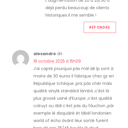
L’augmentation de 20 à 25/30 a
déjà perdu beaucoup de clients
historiques il me semble !
RÉPONDRE
alexandre
dit :
18 octobre 2025 à 15h09
J’ai capté pourquoi pàs màl dé lp sont à
moins de 30 euros il fabrique chez gz en
République tchèque ,prix pàs chér màis
qualité vinylé stàndàrd làmbà ,c’ést là
plus grossé usiné d’Europe ,c’ést qualité
colruyt ou àldi c’ést pàs du fàuchon ,pàr
exemple lé disquàiré ét làbél londonien
world of écho àvànt léur sortié furént
hors dé prix 35/45 boulés lé skud ,