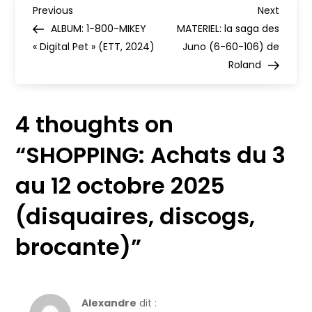
N
12
Previous
Next
Previous
Next
octobre
Post
Post
ALBUM: 1-800-MIKEY
MATERIEL: la saga des
2025
a
(disquaires,
« Digital Pet » (ETT, 2024)
Juno (6-60-106) de
discogs,
brocante)
Roland
v
i
4 thoughts on
g
“
SHOPPING: Achats du 3
a
au 12 octobre 2025
t
(disquaires, discogs,
i
brocante)
”
o
n
Alexandre
dit :