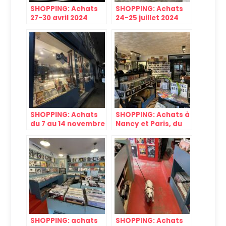
SHOPPING: Achats
SHOPPING: Achats
27-30 avril 2024
24-25 juillet 2024
SHOPPING: Achats
SHOPPING: Achats à
du 7 au 14 novembre
Nancy et Paris, du
2024, disquaires et
23 au 28 novembre
puces
2024
SHOPPING: achats
SHOPPING: Achats