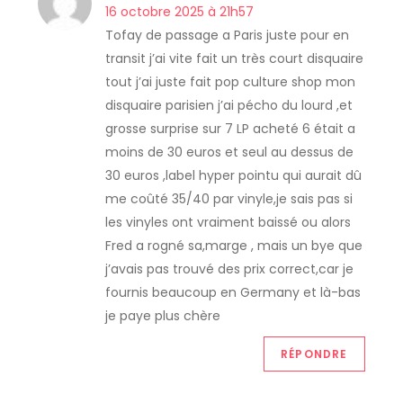
16 octobre 2025 à 21h57
d
Tofay de passage a Paris juste pour en
transit j’ai vite fait un très court disquaire
e
tout j’ai juste fait pop culture shop mon
disquaire parisien j’ai pécho du lourd ,et
l
grosse surprise sur 7 LP acheté 6 était a
moins de 30 euros et seul au dessus de
’
30 euros ,label hyper pointu qui aurait dû
a
me coûté 35/40 par vinyle,je sais pas si
les vinyles ont vraiment baissé ou alors
r
Fred a rogné sa,marge , mais un bye que
j’avais pas trouvé des prix correct,car je
t
fournis beaucoup en Germany et là-bas
je paye plus chère
i
RÉPONDRE
c