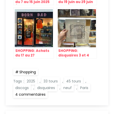
du 7 au 15 juin 2025
du 19 juin au 29 juin
(brocante, concert,
2025 (disquaires,
Bastille etc.)
brocantes)
SHOPPING: Achats
SHOPPING:
du 17 au 27
disquaires 3 et 4
septembre 2025
mai 2023 à Paris
(disquaire, internet)
Shopping
Tags :
2025
,
33 tours
,
45 tours
,
discogs
,
disquaires
,
neuf
,
Paris
sur
4 commentaires
SHOPPING:
Achats
du
3
au