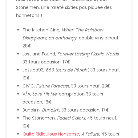
Stonemen, une rareté sixties pas piquée des
hannetons !
The Kitchen Cinq,
When The Rainbow
Disappears, an anthology,
double vinyle neuf,
28€
Lost and Found,
Forever Lasting Plastic Words,
33 tours occasion, 17€
Jessica93,
666 tours de Périph’,
33 tours neuf,
19€
CIVIC,
Future Forecast,
33 tours neuf, 23€
V/A,
Love Hit Me,
compilation 33 tours
occasion, 18€
Bunalım,
Bunalım
, 33 tours occasion, 17€
The Stonemen,
Faded Calors,
45 tours neuf,
10€
Quite Ridiculous Nonsense
,
A Failure,
45 tours