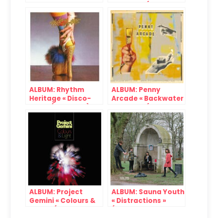
« Joseph and the
Abrams » (MCA,
Amazing
1985)
Technicolor
Dreamcoat »
(Decca, 1968)
ALBUM: Rhythm
ALBUM: Penny
Heritage « Disco-
Arcade « Backwater
Fied » (ABC, 1976)
Collage » (Tapete,
2024)
ALBUM: Project
ALBUM: Sauna Youth
Gemini « Colours &
« Distractions »
Light » (Mr Bongo,
(Upset! The Rhythm,