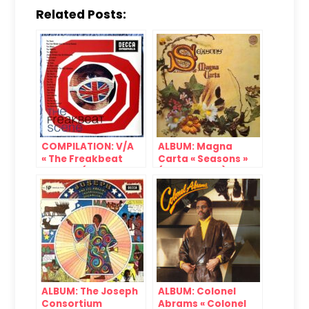
Related Posts:
COMPILATION: V/A
ALBUM: Magna
« The Freakbeat
Carta « Seasons »
Scene » (Decca,
(Dunhill, 1970)
1998/2019)
ALBUM: The Joseph
ALBUM: Colonel
Consortium
Abrams « Colonel