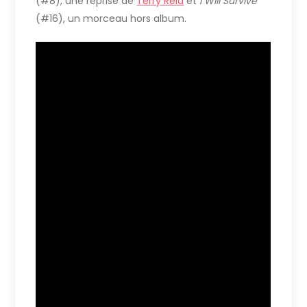
(#8), une reprise de
Terry Reid
et
I Will Survive
(#16), un morceau hors album.