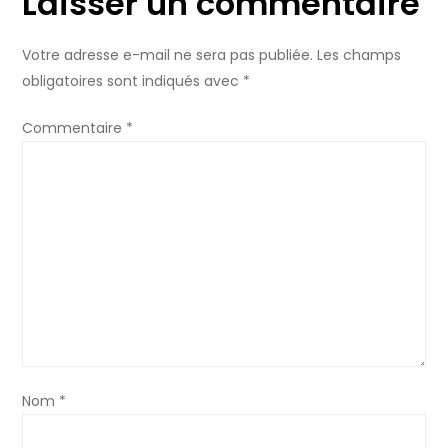
Laisser un commentaire
g
Votre adresse e-mail ne sera pas publiée.
Les champs
a
obligatoires sont indiqués avec
*
t
Commentaire
*
i
o
n
d
e
l
Nom
*