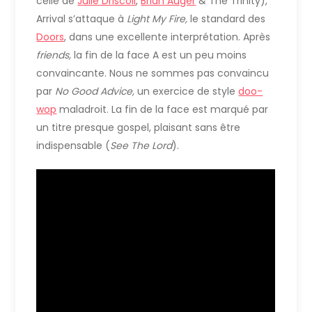
celle de
Julie Driscoll
,
Brian Auger
& The Trinity),
Arrival s’attaque à
Light My Fire,
le standard des
Doors
, dans une excellente interprétation. Après
friends,
la fin de la face A est un peu moins
convaincante. Nous ne sommes pas convaincu
par
No Good Advice,
un exercice de style
doo-
wop
maladroit. La fin de la face est marqué par
un titre presque gospel, plaisant sans être
indispensable (
See The Lord
).