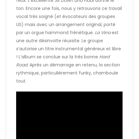
feux. L’excellente
Sit Down and Float
donne le
ton. Encore une fois, nous y retrouvons ce travail
vocal très soigné (et évocateurs des groupes
US) mais avec un arrangement original, porté
par un orgue hammond frénétique.
La Virra
est
une autre désinvolte réussite. Le groupe
s’autorise un titre instrumental généreux et libre
! L’album se conclue sur la très bonne
Hard
Road
. Après un démarrage en retenu, la section
rythmique, particulièrement funky, chamboule
tout.