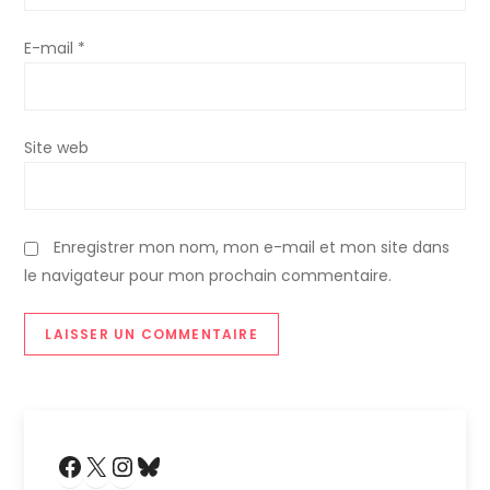
’
E-mail
*
a
r
Site web
t
i
Enregistrer mon nom, mon e-mail et mon site dans
c
le navigateur pour mon prochain commentaire.
l
e
Facebook
X
Instagram
Bluesky