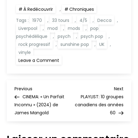
2024)
2015)
À Redécouvrir
,
Chroniques
Tags :
1970
,
33 tours
,
4/5
,
Decca
,
Liverpool
,
mod
,
mods
,
pop
psychédélique
,
psych
,
psych pop
,
rock progressif
,
sunshine pop
,
UK
,
vinyle
on
Leave a Comment
ALBUM:
Arrival
« Arrival »
(Decca,
1970)
N
Previous
Next
Previous
Next
Post
Post
CINEMA: « Un Parfait
PLAYLIST: 10 groupes
a
Inconnu » (2024) de
canadiens des années
James Mangold
60
v
i