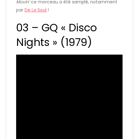
Movin’
ce morceau a été samplé, notamment
par
De La Soul
!
03 – GQ « Disco
Nights » (1979)