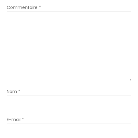
a
Commentaire
*
t
i
o
n
d
e
Nom
*
l
’
E-mail
*
a