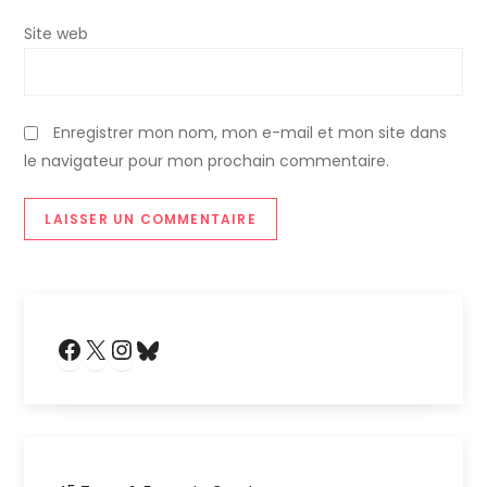
r
Site web
t
i
Enregistrer mon nom, mon e-mail et mon site dans
le navigateur pour mon prochain commentaire.
c
l
e
Facebook
X
Instagram
Bluesky