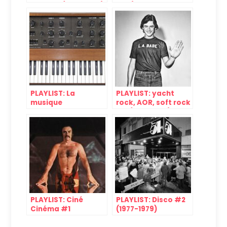
Rock #1 (1976-1980)
1979)
PLAYLIST: La
PLAYLIST: yacht
musique
rock, AOR, soft rock
électronique
#5 (1975-1978)
française à travers
dix albums (1973-
1979)
PLAYLIST: Ciné
PLAYLIST: Disco #2
Cinéma #1
(1977-1979)