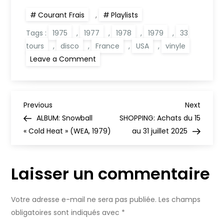
Courant Frais
,
Playlists
Tags :
1975
,
1977
,
1978
,
1979
,
33
tours
,
disco
,
France
,
USA
,
vinyle
on
Leave a Comment
PLAYLIST:
Disco
#3
(1975-
1979)
N
Previous
Next
Previous
Next
Post
Post
ALBUM: Snowball
SHOPPING: Achats du 15
a
« Cold Heat » (WEA, 1979)
au 31 juillet 2025
v
Laisser un commentaire
i
g
Votre adresse e-mail ne sera pas publiée.
Les champs
obligatoires sont indiqués avec
*