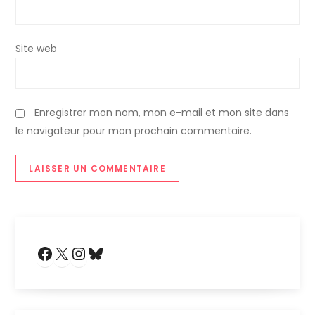
r
t
Site web
i
c
Enregistrer mon nom, mon e-mail et mon site dans
le navigateur pour mon prochain commentaire.
l
e
Facebook
X
Instagram
Bluesky