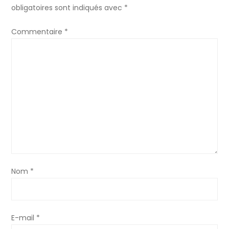
obligatoires sont indiqués avec
*
t
Commentaire
*
i
o
n
d
e
l
Nom
*
’
a
E-mail
*