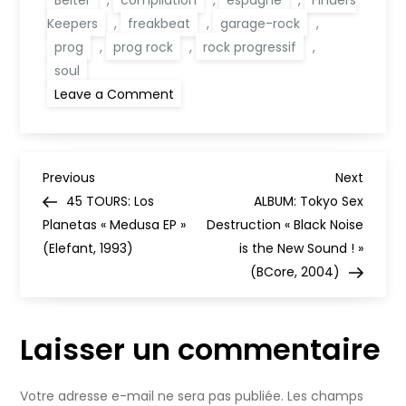
Belter
,
compilation
,
espagne
,
Finders
Keepers
,
freakbeat
,
garage-rock
,
prog
,
prog rock
,
rock progressif
,
soul
on
Leave a Comment
COMPILATION:
V/A
« Absolute
Belter »
(Finders
N
Keepers
Previous
Next
Previous
Next
Rcds,
Post
Post
45 TOURS: Los
ALBUM: Tokyo Sex
2010)
a
Planetas « Medusa EP »
Destruction « Black Noise
(Elefant, 1993)
is the New Sound ! »
v
(BCore, 2004)
i
Laisser un commentaire
g
a
Votre adresse e-mail ne sera pas publiée.
Les champs