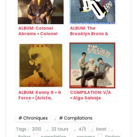
ALBUM: Colonel
ALBUM: The
Abrams « Colonel
Brooklyn Bronx &
Abrams » (MCA,
Queens Band « The
1985)
B., B. & Q. Band »
(Capitol, 1981)
ALBUM: Kenny G « G
COMPILATION: V/A
Force » (Arista,
« Algo Salvaje
1983)
Vol.4 » (Munster,
2023)
Chroniques
,
Compilations
Tags :
2010
,
33 tours
,
4/5
,
beat
,