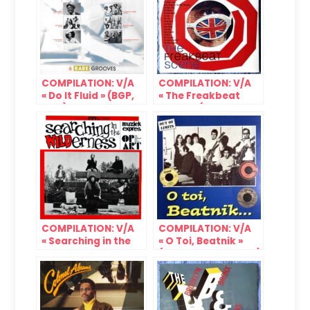
COMPILATION: V/A
COMPILATION: V/A
« Do It Fluid » (BGP,
« The Freakbeat
1987)
Scene » (Decca,
1998/2019)
COMPILATION: V/A
COMPILATION: V/A
« Searching in the
« O Toi, Beatnik »
Wilderness »
(Out of Limits, 2000)
(Muziek Express,
1986)