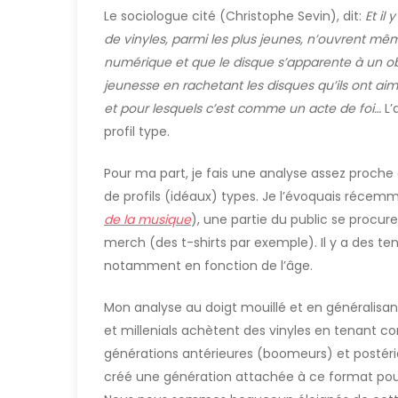
Le sociologue cité (Christophe Sevin), dit:
Et il
de vinyles, parmi les plus jeunes, n’ouvrent mêm
numérique et que le disque s’apparente à un ob
jeunesse en rachetant les disques qu’ils ont aimé
et pour lesquels c’est comme un acte de foi…
L’
profil type.
Pour ma part, je fais une analyse assez proche 
de profils (idéaux) types. Je l’évoquais réce
de la musique
), une partie du public se procur
merch (des t-shirts par exemple). Il y a des t
notamment en fonction de l’âge.
Mon analyse au doigt mouillé et en généralisan
et millenials achètent des vinyles en tenant co
générations antérieures (boomeurs) et postérieu
créé une génération attachée à ce format pour l