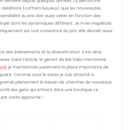
 dernière depuis quelques années. La démarche
 rééditions (coffrets luxueux) que les nouveautés
sibilité au prix doit aussi varier en fonction des
inyle dont les dynamiques diffèrent. Je m’en inquiétais
uniquement sur une croissance du prix; elle devrait aussi
 des événements et la diversification. Il est ainsi
xes. Dans l’article, le gérant de Bar Italia mentionne
vril
, je mentionnais justement la place importante de
disquaire. Comme vous le savez je suis attaché à
mprends pleinement le besoin de chercher de nouveaux
 profil des gens qui entrent dans une boutique. Le
 par cette approche !