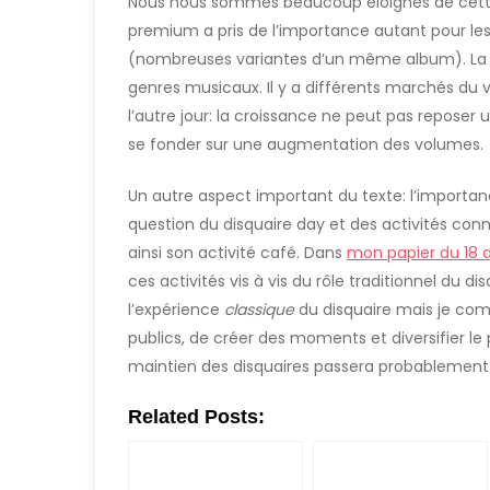
Nous nous sommes beaucoup éloignés de cette
premium a pris de l’importance autant pour les
(nombreuses variantes d’un même album). La sen
genres musicaux. Il y a différents marchés du v
l’autre jour: la croissance ne peut pas reposer 
se fonder sur une augmentation des volumes.
Un autre aspect important du texte: l’importance
question du disquaire day et des activités conne
ainsi son activité café. Dans
mon papier du 18 a
ces activités vis à vis du rôle traditionnel du 
l’expérience
classique
du disquaire mais je co
publics, de créer des moments et diversifier le
maintien des disquaires passera probablement
Related Posts: