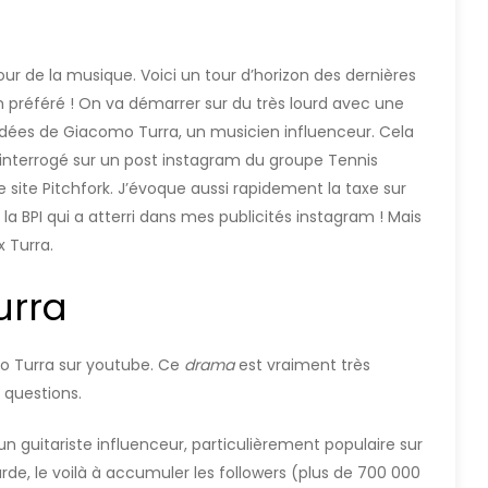
ur de la musique. Voici un tour d’horizon des dernières
 préféré ! On va démarrer sur du très lourd avec une
d’idées de Giacomo Turra, un musicien influenceur. Cela
s interrogé sur un post instagram du groupe Tennis
e site Pitchfork. J’évoque aussi rapidement la taxe sur
de la BPI qui a atterri dans mes publicités instagram ! Mais
 Turra.
urra
mo Turra sur youtube. Ce
drama
est vraiment très
 questions.
n guitariste influenceur, particulièrement populaire sur
de, le voilà à accumuler les followers (plus de 700 000