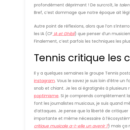
profondément déprimant ! De surcroît, le
talen
Bref, c’est dommage que notre époque ait légitim
Autre point de réflexions, alors que l’on s’inte
les IA (CF
IA et Ghibli
) que penser d’un musicien 
Finalement, c’est parfois les techniques les pl
Tennis critique les 
Il y a quelques semaines le groupe Tennis posta
instagram
. Vous le savez je suis loin d’être un
snob et chiant. Je les ai égratignés à plusieurs
poptimisme
. Si je comprends complètement la
font les journalistes musicaux, je suis quand m
d’attaques. Je pense que la liberté de critiquer 
importante et même nécessaire à l’écosystème m
critique musicale a-t-elle un avenir ?
) mais ça 