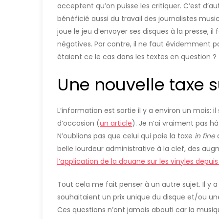
acceptent qu’on puisse les critiquer. C’est d’a
bénéficié aussi du travail des journalistes musi
joue le jeu d’envoyer ses disques à la presse, i
négatives. Par contre, il ne faut évidemment p
étaient ce le cas dans les textes en question ?
Une nouvelle taxe su
L’information est sortie il y a environ un mois: i
d’occasion (
un article
). Je n’ai vraiment pas h
N’oublions pas que celui qui paie la taxe
in fine
belle lourdeur administrative à la clef, des a
l’application de la douane sur les vinyles depuis
Tout cela me fait penser à un autre sujet. Il y
souhaitaient un prix unique du disque et/ou une 
Ces questions n’ont jamais abouti car la musiqu