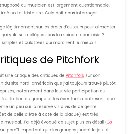
t
supposé du musicien est largement questionnable.
é un tel triste sire. Cela doit nous interroger.
rroge légitimement sur les droits d’auteurs pour alimenter
qui vole ses collèges sans la moindre courtoisie ?
us simples et culottées qui marchent le mieux !
critiques de Pitchfork
it une critique des critiques de
Pitchfork
sur son
 fan du site nord-américain que j’ai toujours trouvé plutôt
 reprises, notamment dans leur vile participation au
 frustration du groupe et les éventuels contresens que
ême un peu sur la réserve vis à vis de ce genre
(et de celle d’être à coté de la plaque) est très
usical. J’ai déjà évoqué ce sujet plus en détail (
La
me paraît important que les groupes jouent le jeu et