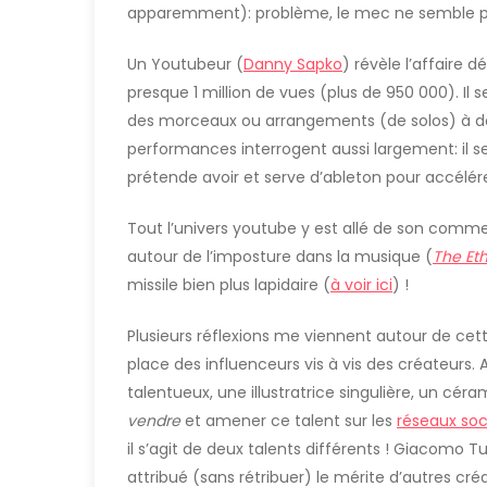
apparemment): problème, le mec ne semble pas
Un Youtubeur (
Danny Sapko
) révèle l’affaire d
presque 1 million de vues (plus de 950 000). Il 
des morceaux ou arrangements (de solos) à de
performances interrogent aussi largement: il se
prétende avoir et serve d’ableton pour accélér
Tout l’univers youtube y est allé de son comm
autour de l’imposture dans la musique (
The Eth
missile bien plus lapidaire (
à voir ici
) !
Plusieurs réflexions me viennent autour de cett
place des influenceurs vis à vis des créateurs. A
talentueux, une illustratrice singulière, un céra
vendre
et amener ce talent sur les
réseaux soc
il s’agit de deux talents différents ! Giacomo T
attribué (sans rétribuer) le mérite d’autres cré