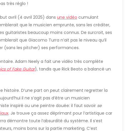
 très réglo !
ébut avril (4 avril 2025) dans
une vidéo
cumulant
semblerait que le musicien emprunte, sans les créditer,
s guitaristes beaucoup moins connus. De surcroit, ses
mblerait que Giacomo Turra n’ait pas le niveau qu’il
er (sans les pitcher) ses performances.
entaire. Adam Neely a fait une vidéo très complète
ics of Fake Guitar
), tandis que Rick Beato a balancé un
e histoire. D’une part on peut clairement regretter la
ujourd’hui il ne s’agit pas d’être un musicien
miste inspiré ou une peintre douée: il faut savoir
se
iaux
. Je trouve ça assez déprimant pour l’artistique car
urra démontre toute l’absurdité du système. Il s’est
ateurs, moins bons sur la partie marketing. C’est