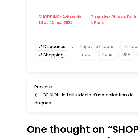
SHOPPING: Achats du
Disquaire: Plus de Bruit
13 au 15 mai 2025
à Paris
(discogs, disquaires)
Disquaires
,
Tags :
33 tours
,
45 tou
neuf
,
Paris
,
USA
,
Shopping
N
Previous
Previous
Post
OPINION: la taille idéale d’une collection de
a
disques
v
One thought on “
SHOP
i