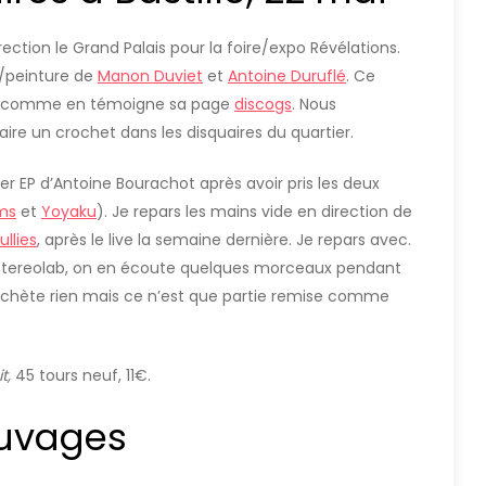
ction le Grand Palais pour la foire/expo Révélations.
/peinture de
Manon Duviet
et
Antoine Duruflé
. Ce
ues comme en témoigne sa page
discogs
. Nous
faire un crochet dans les disquaires du quartier.
ier EP d’Antoine Bourachot après avoir pris les deux
ms
et
Yoyaku
). Je repars les mains vide en direction de
ullies
, après le live la semaine dernière. Je repars avec.
s Stereolab, on en écoute quelques morceaux pendant
e n’achète rien mais ce n’est que partie remise comme
it,
45 tours neuf, 11€.
auvages