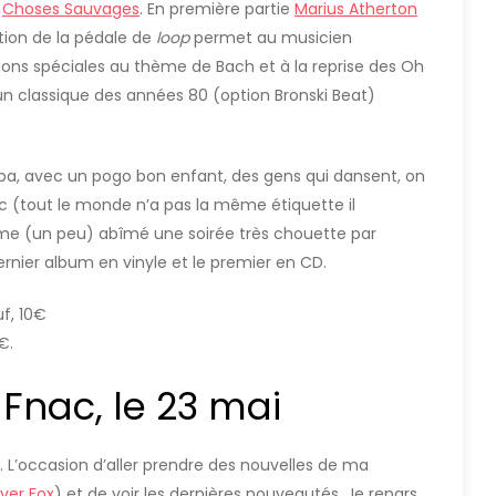
r
Choses Sauvages
. En première partie
Marius Atherton
sation de la pédale de
loop
permet au musicien
ions spéciales au thème de Bach et à la reprise des Oh
n classique des années 80 (option Bronski Beat)
pa, avec un pogo bon enfant, des gens qui dansent, on
c (tout le monde n’a pas la même étiquette il
me (un peu) abîmé une soirée très chouette par
ernier album en vinyle et le premier en CD.
f, 10€
€.
Fnac, le 23 mai
. L’occasion d’aller prendre des nouvelles de ma
ver Fox
) et de voir les dernières nouveautés. Je repars