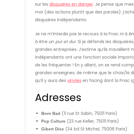
sur les
disquaires en danger
. Je pense que me
moi (des actions plutôt que des paroles): j’ac
disquaires indépendants.
Je ne m’interdis pas le recours à la Fnac ni à A
à être un
pur et dur
. Si je défends les disquair
grandes entreprises. J’estime qu’ils travaillent 
indépendants ont une fonction sociale importan
de les fréquenter ! En y allant, on se rend comp
grandes enseignes, de même que le choix/la dispo
qu’il y aura des
vinyles
en facing dont la Fnac ig
Adresses
(11 rue St Sabin, 75011 Paris)
Born Bad
(23 rue Keller, 75011 Paris)
Pop Culture
(34 bd St Michel, 75006 Paris)
Gibert Disc