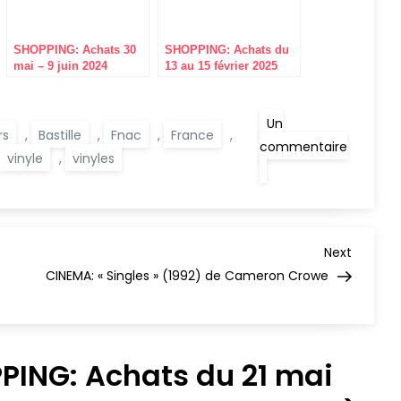
SHOPPING: Achats 30
SHOPPING: Achats du
mai – 9 juin 2024
13 au 15 février 2025
(Bastille, St Michel)
Un
rs
,
Bastille
,
Fnac
,
France
,
commentaire
vinyle
,
vinyles
sur
SHOPPING:
Achats
du
21
mai
au
Next
Next
23
Post
CINEMA: « Singles » (1992) de Cameron Crowe
mai
2025
(Fnac,
Bastille,
Gibert,
concert)
PING: Achats du 21 mai