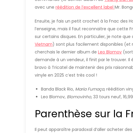
avec une
réédition de l’excellent label
Mr. Bong
Ensuite, je fais un petit crochet à la Fnac des
l’enseigne, mais il faut reconnaitre que cette 
sur certains disques. En particulier, je note que
Vietnam
) sont plus facilement disponibles (et
cherchais le dernier album de
Leo Blomov
(sort
demande à un vendeur, il finit par le trouver. Il
bravo à Tricatel de maintenir des prix raisonna
vinyle en 2025 c’est très cool !
Banda Black Rio,
Maria Fumaça,
réédition vi
Leo Blomov,
Blomovinho,
33 tours neuf, 16,9
Parenthèse sur la 
Il peut apparaître paradoxal d’aller acheter des