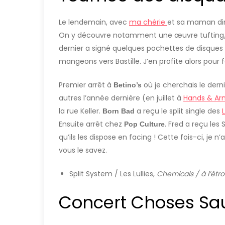
Le lendemain, avec
ma chérie
et sa maman dire
On y découvre notamment une œuvre tufting
dernier a signé quelques pochettes de disq
mangeons vers Bastille. J’en profite alors pour 
Premier arrêt à
où je cherchais le dern
Betino’s
autres l’année dernière (en juillet à
Hands & Ar
la rue Keller.
a reçu le split single des
L
Born Bad
Ensuite arrêt chez
. Fred a reçu le
Pop Culture
qu’ils les dispose en facing ! Cette fois-ci, j
vous le savez.
Split System / Les Lullies,
Chemicals / à l’étro
Concert Choses S