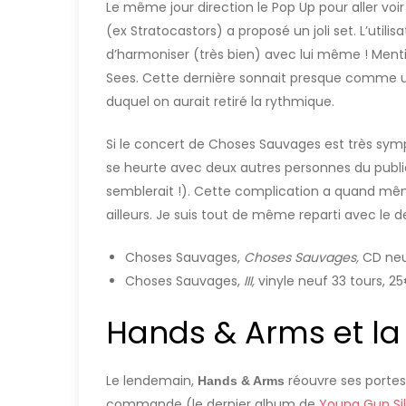
Le même jour direction le Pop Up pour aller voi
(ex Stratocastors) a proposé un joli set. L’utili
d’harmoniser (très bien) avec lui même ! Ment
Sees. Cette dernière sonnait presque comme u
duquel on aurait retiré la rythmique.
Si le concert de Choses Sauvages est très sym
se heurte avec deux autres personnes du publi
semblerait !). Cette complication a quand mê
ailleurs. Je suis tout de même reparti avec le d
Choses Sauvages,
Choses Sauvages,
CD neu
Choses Sauvages,
III,
vinyle neuf 33 tours, 25
Hands & Arms et la 
Le lendemain,
réouvre ses portes
Hands & Arms
commande (le dernier album de
Young Gun Sil