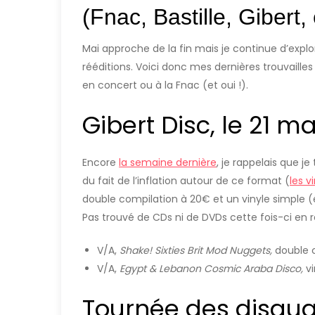
(Fnac, Bastille, Gibert,
Mai approche de la fin mais je continue d’expl
rééditions. Voici donc mes dernières trouvailles 
en concert ou à la Fnac (et oui !).
Gibert Disc, le 21 m
Encore
la semaine dernière
, je rappelais que j
du fait de l’inflation autour de ce format (
les v
double compilation à 20€ et un vinyle simple
Pas trouvé de CDs ni de DVDs cette fois-ci en 
V/A,
Shake! Sixties Brit Mod Nuggets,
double 
V/A,
Egypt & Lebanon Cosmic Araba Disco,
v
Tournée des disquai