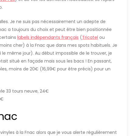
o.
 Halles. Je ne suis pas nécessairement un adepte de
Fnac a toujours du choix et peut être bien positionnée
 certains
labels indépendants français
(
Tricatel
ou
 moins cher) à la Fnac que dans mes spots habituels. Je
i le même jour). Au début impossible de le trouver, je
 était situé en façade mais sous les bacs ! En passant,
bles, moins de 20€ (16,99€ pour être précis) pour un
nyle 33 tours neuve, 24€
9€
Fnac
 vinyles à la Fnac alors que je vous alerte régulièrement