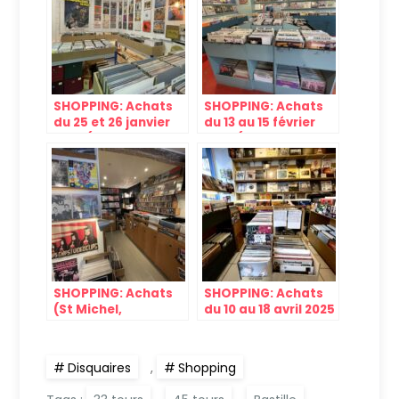
SHOPPING: Achats
SHOPPING: Achats
du 25 et 26 janvier
du 13 au 15 février
2025 (Bastille,
2025 (Bastille, St
puces)
Michel)
SHOPPING: Achats
SHOPPING: Achats
(St Michel,
du 10 au 18 avril 2025
Montmartre,
Bastille) du 5 au 8
mars 2025
Disquaires
,
Shopping