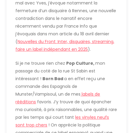
mal avec Yves, j’évoque notamment la
fermeture d’un disquaire à Rennes, une nouvelle
contradiction dans le narratif encore
récemment vendu par France Info que
j’évoquais dans mon article du 18 avril dernier
(
Nouvelles du Front: Inter, disquaires, streaming,
faire un label indépendant en 2025
).
Si je ne trouve rien chez
Pop Culture,
mon
passage du coté de la rue St Sabin est
intéressant !
Born Bad
a en effet reçu une
commande des Espagnols de
Munster/Vampisoul, un de mes
labels de
rééditions
favoris. J’y trouve de quoi épancher
ma curiosité, à prix raisonnables, une qualité rare
par les temps qui court tant
les vinyles neufs
sont trop chers
! On apprécie la politique
commerciale de ce label espagnol: quand une