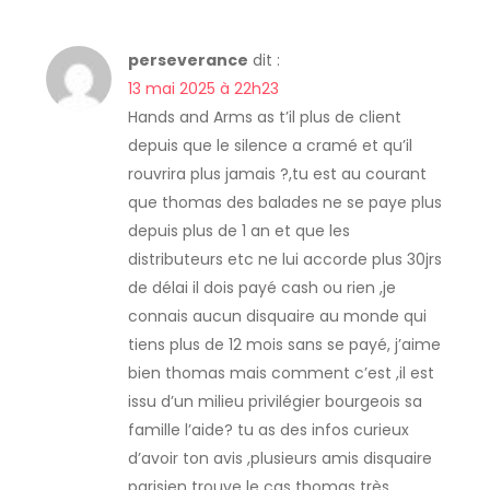
t
i
perseverance
dit :
13 mai 2025 à 22h23
o
Hands and Arms as t’il plus de client
depuis que le silence a cramé et qu’il
n
rouvrira plus jamais ?,tu est au courant
que thomas des balades ne se paye plus
d
depuis plus de 1 an et que les
e
distributeurs etc ne lui accorde plus 30jrs
de délai il dois payé cash ou rien ,je
l
connais aucun disquaire au monde qui
tiens plus de 12 mois sans se payé, j’aime
’
bien thomas mais comment c’est ,il est
issu d’un milieu privilégier bourgeois sa
a
famille l’aide? tu as des infos curieux
d’avoir ton avis ,plusieurs amis disquaire
r
parisien trouve le cas thomas très