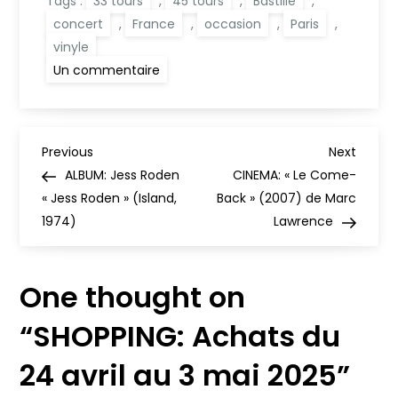
Tags :
33 tours
,
45 tours
,
Bastille
,
concert
,
France
,
occasion
,
Paris
,
vinyle
sur
Un commentaire
SHOPPING:
Achats
du
24
avril
N
au
Previous
Next
Previous
Next
3
Post
Post
ALBUM: Jess Roden
CINEMA: « Le Come-
mai
a
2025
« Jess Roden » (Island,
Back » (2007) de Marc
1974)
Lawrence
v
i
One thought on
g
“
SHOPPING: Achats du
a
24 avril au 3 mai 2025
”