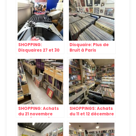
SHOPPING:
Disquaire: Plus de
Disquaires 27 et 30
Bruit à Paris
mai 2023 à Paris
SHOPPING: Achats
SHOPPINGS: Achats
du 21 novembre
du 11 et 12 décembre
2024 (Bastille)
2024, à Paris