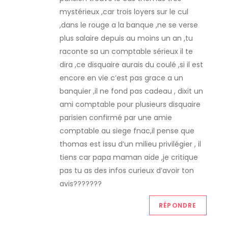
t
mystérieux ,car trois loyers sur le cul
,dans le rouge a la banque ,ne se verse
i
plus salaire depuis au moins un an ,tu
raconte sa un comptable sérieux il te
c
dira ,ce disquaire aurais du coulé ,si il est
encore en vie c’est pas grace a un
l
banquier ,il ne fond pas cadeau , dixit un
ami comptable pour plusieurs disquaire
e
parisien confirmé par une amie
comptable au siege fnac,il pense que
thomas est issu d’un milieu privilégier , il
tiens car papa maman aide ,je critique
pas tu as des infos curieux d’avoir ton
avis???????
RÉPONDRE