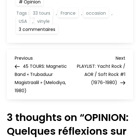
Opinion
Tags :
33 tours
,
France
,
occasion
,
USA
,
vinyle
sur
3 commentaires
OPINION:
Quelques
réflexions
sur
l’impact
N
des
Previous
Next
Previous
Next
vinyles
Post
Post
45 TOURS: Magnetic
PLAYLIST: Yacht Rock /
neufs
a
trop
Band « Trubaduur
AOR / Soft Rock #1
chers
Magistraalil » (Melodiya,
(1976-1980)
v
1980)
i
3 thoughts on “
OPINION:
g
Quelques réflexions sur
a