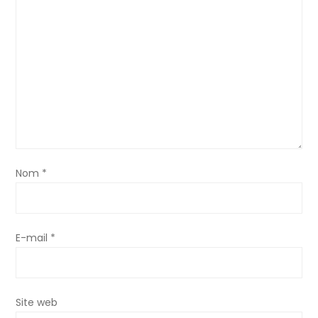
r
t
i
c
l
e
Nom
*
E-mail
*
Site web