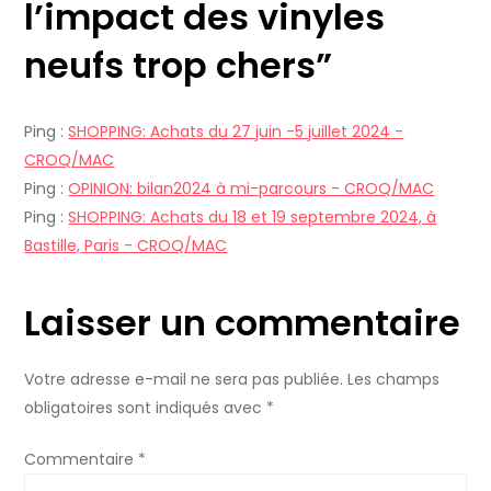
l’impact des vinyles
t
neufs trop chers
”
i
o
Ping :
SHOPPING: Achats du 27 juin -5 juillet 2024 -
CROQ/MAC
n
Ping :
OPINION: bilan2024 à mi-parcours - CROQ/MAC
Ping :
SHOPPING: Achats du 18 et 19 septembre 2024, à
d
Bastille, Paris - CROQ/MAC
e
Laisser un commentaire
l
’
Votre adresse e-mail ne sera pas publiée.
Les champs
obligatoires sont indiqués avec
*
a
Commentaire
*