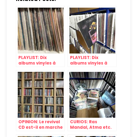
PLAYLIST: Dix
PLAYLIST: Dix
albums vinyles à
albums vinyles à
moins de dix euros
moins de dix euros
#8
#9
OPINION: Le revival
CURIOS: Ras
CD est-il en marche
Mandal, Atma etc.
?
Pourquoi voit-on les