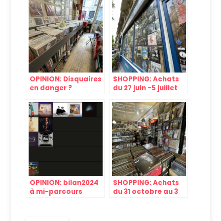
vinyles du label
Gopal souvent?
OPINION: Disquaires
SHOPPING: Achats
en danger ?
du 27 juin -5 juillet
2024
OPINION: bilan2024
SHOPPING: Achats
à mi-parcours
du 31 octobre au 3
novembre 2024