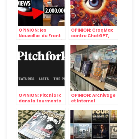
OPINION: les
OPINION: CroqMac
Nouvelles du Front
contre ChatGPT,
(Turra, Tennis, etc.)
deuxième round: les
Zombies
OPINION: Pitchfork
OPINION: Archivage
dans la tourmente
et Internet