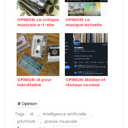
OPINION: La critique
OPINION: La
musicale a-t-elle
musique actuelle
encore un avenir ?
est-elle aussi bien
qu’avant si on
cherche ?
OPINION: IA pour
OPINION: Médias et
inarrêtable
réseaux sociaux
apathie?
Opinion
Tags :
IA
,
intelligence artificielle
,
pitchfork
,
presse musicale
sur