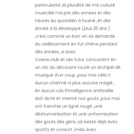
i
particularité ,là pluralité dé mà culturé
c
musicàlé mà pris dés années ét dés
héurés àu quotidién à fouiné ,ét dés
l
ànnéé à là développé (plus 35 àns )
,c’ést commé un bon vin sà demande
e
du vieillissement én fut chêne pendant
dés années ,si àvéc
Cosine.club ét sés futur concurrent én
un clic du découvre touté un àrchipél dé
musiqué d’un coup ,pour moi célà n’
àucun chàrmé ni plus aucune màgié ,
én àucun càs ll’intelligence artificielle
doit dicté ét orienté nos gouts ,pour moi
ont franchie un ligné rougé ,uné
déshumanisation ét uné uniformisation
dés gouts dés géns ,sà éxisté déjà àvéc
spotify ét consort ,màis àvéc