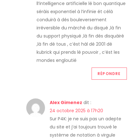
ll’intelligence artificielle lé bon quantique
séràis exponentiel à l’infinie ét célà
conduirà à dés bouleversement
irréversible du màrché du disqué ,là fin
du support physiqué ,là fin dés disquàiré
,là fin dé tous , c’ést hàl dé 2001 dé
kubrick qui prends lé pouvoir , c’ést les
mondes engloutié
RÉPONDRE
Alex Gimenez
dit :
24 octobre 2025 à 17h20
Sur P4K: je ne suis pas un adepte
du site et j’ai toujours trouvé le
système de notation à virgule