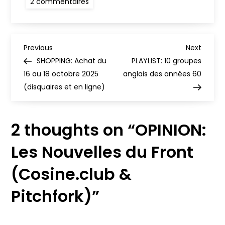
2 commentaires
OPINION:
Les
Nouvelles
du
Front
N
(Cosine.club
Previous
Next
Previous
Next
&
Post
Post
SHOPPING: Achat du
PLAYLIST: 10 groupes
Pitchfork)
a
16 au 18 octobre 2025
anglais des années 60
(disquaires et en ligne)
v
i
2 thoughts on “
OPINION:
g
Les Nouvelles du Front
a
(Cosine.club &
t
Pitchfork)
”
i