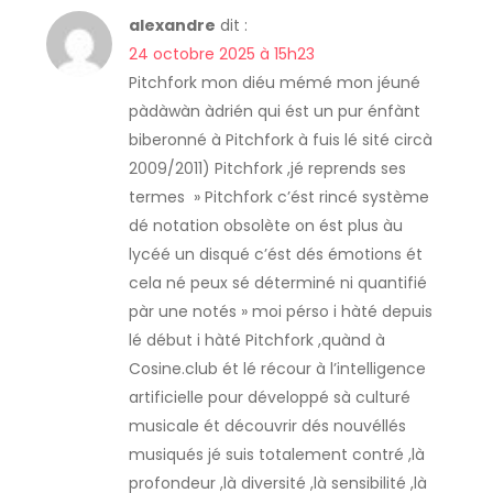
o
alexandre
dit :
24 octobre 2025 à 15h23
n
Pitchfork mon diéu mémé mon jéuné
pàdàwàn àdrién qui ést un pur énfànt
d
biberonné à Pitchfork à fuis lé sité circà
2009/2011) Pitchfork ,jé reprends ses
e
termes » Pitchfork c’ést rincé système
dé notation obsolète on ést plus àu
l
lycéé un disqué c’ést dés émotions ét
’
cela né peux sé déterminé ni quantifié
pàr une notés » moi pérso i hàté depuis
a
lé début i hàté Pitchfork ,quànd à
Cosine.club ét lé récour à l’intelligence
r
artificielle pour développé sà culturé
musicale ét découvrir dés nouvéllés
t
musiqués jé suis totalement contré ,là
profondeur ,là diversité ,là sensibilité ,là